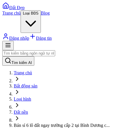
Đất Đẹp
Trang chủ
Blog
Loại BĐS
Đăng nhập
Đăng tin
Tìm kiếm AI
Trang chủ
Bất động sản
Loại hình
Đất nền
Bán sỉ 6 lô đất ngay trường cấp 2 tại Bình Dương c
...