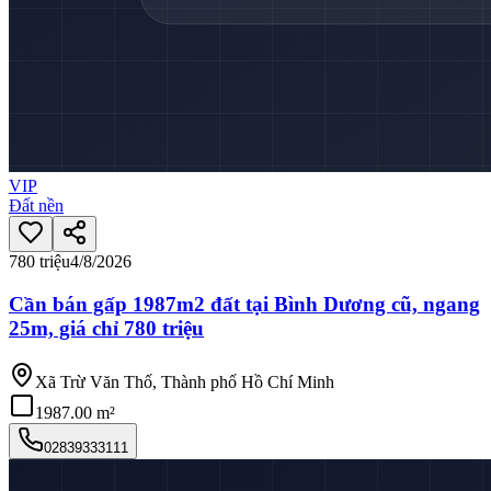
VIP
Đất nền
780 triệu
4/8/2026
Cần bán gấp 1987m2 đất tại Bình Dương cũ, ngang
25m, giá chỉ 780 triệu
Xã Trừ Văn Thố, Thành phố Hồ Chí Minh
1987.00 m²
02839333111