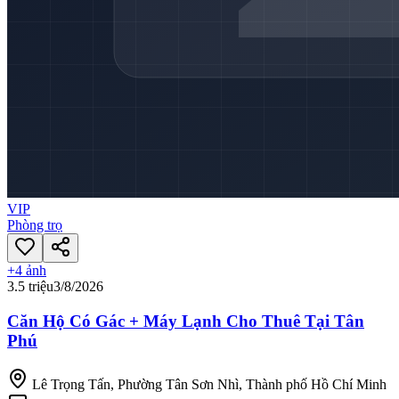
VIP
Phòng trọ
+
4
ảnh
3.5 triệu
3/8/2026
Căn Hộ Có Gác + Máy Lạnh Cho Thuê Tại Tân
Phú
Lê Trọng Tấn, Phường Tân Sơn Nhì, Thành phố Hồ Chí Minh