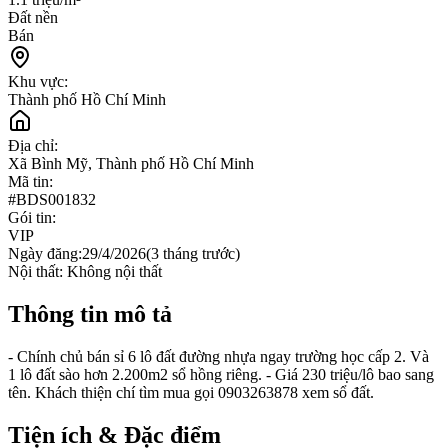
Đất nền
Bán
Khu vực:
Thành phố Hồ Chí Minh
Địa chỉ:
Xã Bình Mỹ, Thành phố Hồ Chí Minh
Mã tin:
#
BDS001832
Gói tin:
VIP
Ngày đăng:
29/4/2026
(
3 tháng trước
)
Nội thất:
Không nội thất
Thông tin mô tả
- Chính chủ bán sỉ 6 lô đất đường nhựa ngay trường học cấp 2. Và
1 lô đất sào hơn 2.200m2 sổ hồng riêng. - Giá 230 triệu/lô bao sang
tên. Khách thiện chí tìm mua gọi 0903263878 xem sổ đất.
Tiện ích & Đặc điểm