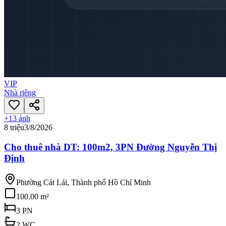
VIP
Nhà riêng
+
13
ảnh
8 triệu
3/8/2026
Cho thuê nhà DT: 100m2, 3PN Đường Nguyễn Thị
Định
Phường Cát Lái, Thành phố Hồ Chí Minh
100.00 m²
3
PN
2
WC