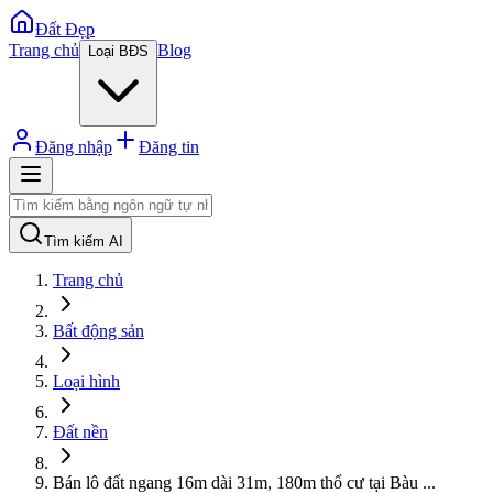
Đất Đẹp
Trang chủ
Blog
Loại BĐS
Đăng nhập
Đăng tin
Tìm kiếm AI
Trang chủ
Bất động sản
Loại hình
Đất nền
Bán lô đất ngang 16m dài 31m, 180m thổ cư tại Bàu
...