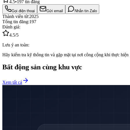
4.5
•
197
tin đăng
Gọi điện thoại
Gửi email
Nhắn tin Zalo
Thành viên từ:
2025
Tổng tin đăng:
197
Đánh giá:
4.5
/5
Lưu ý an toàn:
Hãy kiểm tra kỹ thông tin và gặp mặt tại nơi công cộng khi thực hiện 
Bất động sản cùng khu vực
Xem tất cả