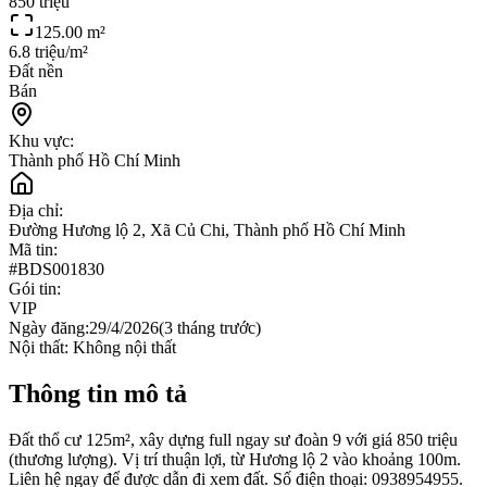
850 triệu
125.00
m²
6.8 triệu/m²
Đất nền
Bán
Khu vực:
Thành phố Hồ Chí Minh
Địa chỉ:
Đường Hương lộ 2, Xã Củ Chi, Thành phố Hồ Chí Minh
Mã tin:
#
BDS001830
Gói tin:
VIP
Ngày đăng:
29/4/2026
(
3 tháng trước
)
Nội thất:
Không nội thất
Thông tin mô tả
Đất thổ cư 125m², xây dựng full ngay sư đoàn 9 với giá 850 triệu
(thương lượng). Vị trí thuận lợi, từ Hương lộ 2 vào khoảng 100m.
Liên hệ ngay để được dẫn đi xem đất. Số điện thoại: 0938954955.