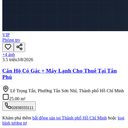
VIP
Phòng trọ
+
4
ảnh
3.5 triệu
3/8/2026
Căn Hộ Có Gác + Máy Lạnh Cho Thuê Tại Tân
Phú
Lê Trọng Tấn, Phường Tân Sơn Nhì, Thành phố Hồ Chí Minh
25.00 m²
02839333111
Khám phá thêm
bất động sản tại
Thành phố Hồ Chí Minh
hoặc
loại
hình tương tự