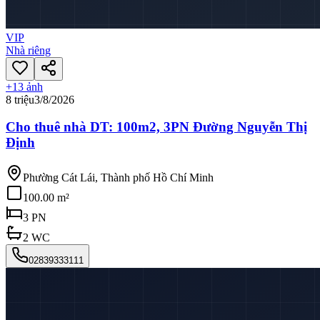
VIP
Nhà riêng
+
13
ảnh
8 triệu
3/8/2026
Cho thuê nhà DT: 100m2, 3PN Đường Nguyễn Thị
Định
Phường Cát Lái, Thành phố Hồ Chí Minh
100.00 m²
3
PN
2
WC
02839333111