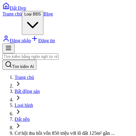
Đất Đẹp
Trang chủ
Blog
Loại BĐS
Đăng nhập
Đăng tin
Tìm kiếm AI
Trang chủ
Bất động sản
Loại hình
Đất nền
Cơ hội thu hồi vốn 850 triệu với lô đất 125m² gần
...