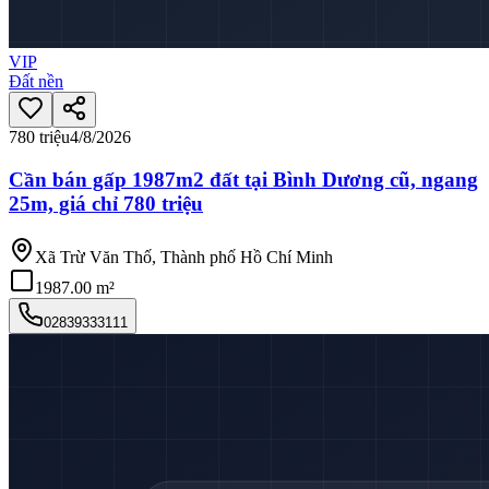
VIP
Đất nền
780 triệu
4/8/2026
Cần bán gấp 1987m2 đất tại Bình Dương cũ, ngang
25m, giá chỉ 780 triệu
Xã Trừ Văn Thố, Thành phố Hồ Chí Minh
1987.00 m²
02839333111