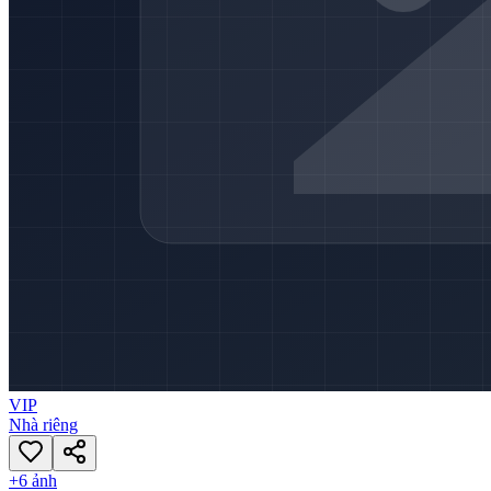
VIP
Nhà riêng
+
6
ảnh