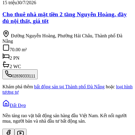
15 triệu
30/7/2026
Cho thuê nhà mặt tiền 2 tầng Nguyễn Hoàng, đầy
đủ nội thất, giá tốt
Đường Nguyễn Hoàng, Phường Hải Châu, Thành phố Đà
Nẵng
70.00 m²
2
PN
2
WC
02839333111
Khám phá thêm
bất động sản tại
Thành phố Đà Nẵng
hoặc
loại hình
tương tự
Đất Đẹp
Nền tảng rao vặt bất động sản hàng đầu Việt Nam. Kết nối người
mua, người bán và nhà đầu tư bất động sản.