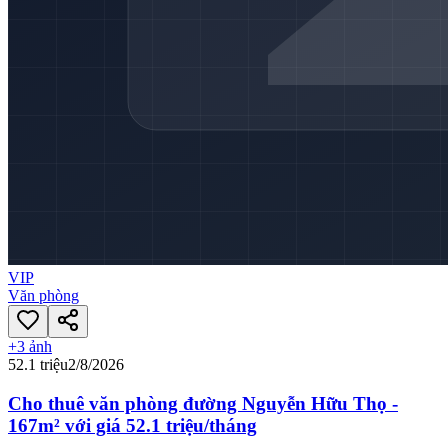
VIP
Văn phòng
+
3
ảnh
52.1 triệu
2/8/2026
Cho thuê văn phòng đường Nguyễn Hữu Thọ -
167m² với giá 52.1 triệu/tháng