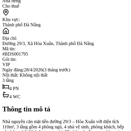
Nhà riêng
Cho thuê
Khu vực:
Thành phố Đà Nẵng
Địa chỉ:
Đường 29/3, Xã Hòa Xuân, Thành phố Đà Nẵng
Mã tin:
#
BDS001795
Gói tin:
VIP
Ngày đăng:
28/4/2026
(
3 tháng trước
)
Nội thất:
Không nội thất
3
tầng
4
PN
4
WC
Thông tin mô tả
Nhà nguyên căn mặt tiền đường 29/3 – Hòa Xuân với diện tích
110m², 3 tầng gồm 4 phòng ngủ, 4 nhà vệ sinh, phòng khách, bếp