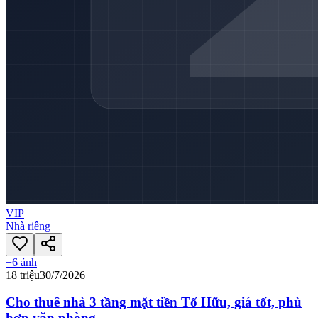
VIP
Nhà riêng
+
6
ảnh
18 triệu
30/7/2026
Cho thuê nhà 3 tầng mặt tiền Tố Hữu, giá tốt, phù
hợp văn phòng