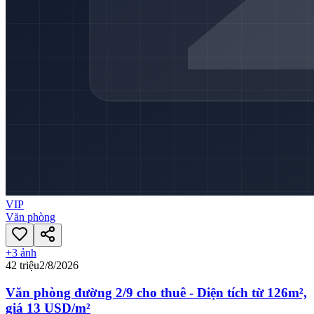
VIP
Văn phòng
+
3
ảnh
42 triệu
2/8/2026
Văn phòng đường 2/9 cho thuê - Diện tích từ 126m²,
giá 13 USD/m²