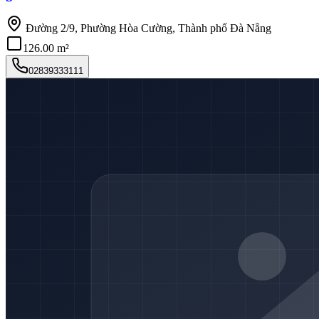
Đường 2/9, Phường Hòa Cường, Thành phố Đà Nẵng
126.00 m²
02839333111