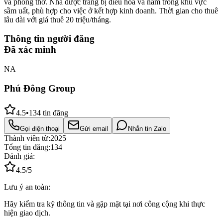
và phòng thờ. Nhà được trang bị điều hòa và nằm trong khu vực
sầm uất, phù hợp cho việc ở kết hợp kinh doanh. Thời gian cho thuê
lâu dài với giá thuê 20 triệu/tháng.
Thông tin người đăng
Đã xác minh
NA
Phú Đông Group
4.5
•
134
tin đăng
Gọi điện thoại
Gửi email
Nhắn tin Zalo
Thành viên từ:
2025
Tổng tin đăng:
134
Đánh giá:
4.5
/5
Lưu ý an toàn:
Hãy kiểm tra kỹ thông tin và gặp mặt tại nơi công cộng khi thực
hiện giao dịch.