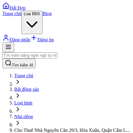
Đất Đẹp
Trang chủ
Blog
Loại BĐS
Đăng nhập
Đăng tin
Tìm kiếm AI
Trang chủ
Bất động sản
Loại hình
Nhà riêng
Cho Thuê Nhà Nguyên Căn 29/3, Hòa Xuân, Quận Cẩm L
...