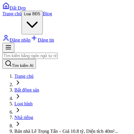
Đất Đẹp
Trang chủ
Blog
Loại BĐS
Đăng nhập
Đăng tin
Tìm kiếm AI
Trang chủ
Bất động sản
Loại hình
Nhà riêng
Bán nhà Lê Trọng Tấn – Giá 10.8 tỷ, Diện tích 40m²
...