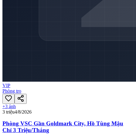
VIP
Phòng trọ
+
3
ảnh
3 triệu
4/8/2026
Phòng VSC Gần Goldmark City, Hồ Tùng Mậu
Chỉ 3 Triệu/Tháng