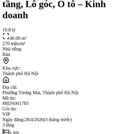
tầng, Lô góc, Ô tô – Kinh
doanh
10.8 tỷ
40.00
m²
270 triệu/m²
Nhà riêng
Bán
Khu vực:
Thành phố Hà Nội
Địa chỉ:
Phường Tương Mai, Thành phố Hà Nội
Mã tin:
#
BDS001785
Gói tin:
VIP
Ngày đăng:
28/4/2026
(
3 tháng trước
)
3
tầng
1
PN