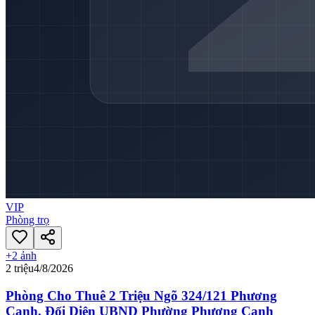
VIP
Phòng trọ
+
2
ảnh
2 triệu
4/8/2026
Phòng Cho Thuê 2 Triệu Ngõ 324/121 Phương
Canh, Đối Diện UBND Phường Phương Canh