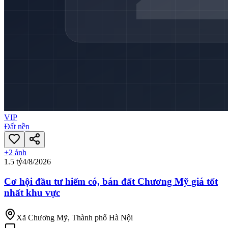
VIP
Đất nền
+
2
ảnh
1.5 tỷ
4/8/2026
Cơ hội đầu tư hiếm có, bán đất Chương Mỹ giá tốt
nhất khu vực
Xã Chương Mỹ, Thành phố Hà Nội