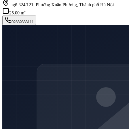
ngõ 324/121, Phường Xuân Phương, Thành phố Hà Nội
25.00 m²
02839333111