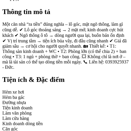
Thông tin mô tả
Một căn nhà “ra tiền” đúng nghĩa – lô góc, mặt ngõ thông, làm gì
cũng dễ. ✔ Lô góc thoáng sáng → 2 mặt mở, kinh doanh cực hút
khách ✔ Ngõ thông ô tô → dòng người qua lại, buôn bán ổn định
✔ Vị trí trung tâm → tiện ích bủa vây, đi đâu cũng nhanh ✔ Giá đã
giảm sâu → cơ hội cho người quyết nhanh. 🏡 Thiết kế: • T1:
Thông sàn kinh doanh + WC • T2: Phòng lớn (có thể chia 2) + ban
công • T3: 1 ngủ + phòng thờ + ban công. 💥 Không chỉ là nơi ở –
mà là tài sản có thể tạo dòng tiền mỗi ngày. 📞 Liên hệ: 0393925937
- Đức.
Tiện ích & Đặc điểm
Hẻm xe hơi
Hẻm ba gác
Đường nhựa
Tiện kinh doanh
Làm văn phòng
Làm cửa hàng
Kinh doanh dòng tiền
Căn góc