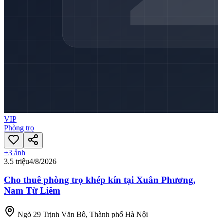
VIP
Phòng trọ
+
3
ảnh
3.5 triệu
4/8/2026
Cho thuê phòng trọ khép kín tại Xuân Phương,
Nam Từ Liêm
Ngõ 29 Trịnh Văn Bô, Thành phố Hà Nội