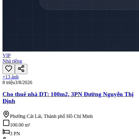
VIP
Nhà riêng
+
13
ảnh
8 triệu
3/8/2026
Cho thuê nhà DT: 100m2, 3PN Đường Nguyễn Thị
Định
Phường Cát Lái, Thành phố Hồ Chí Minh
100.00 m²
3
PN