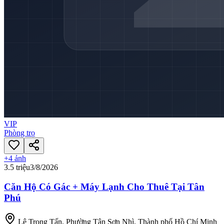
VIP
Phòng trọ
+
4
ảnh
3.5 triệu
3/8/2026
Căn Hộ Có Gác + Máy Lạnh Cho Thuê Tại Tân
Phú
Lê Trọng Tấn, Phường Tân Sơn Nhì, Thành phố Hồ Chí Minh