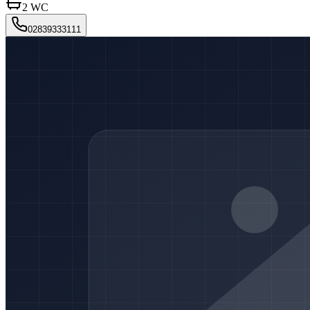
2
WC
02839333111