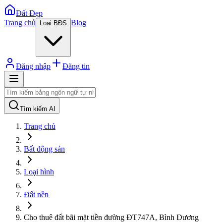
Đất Đẹp
Trang chủ
Blog
Loại BĐS
Đăng nhập
Đăng tin
Tìm kiếm AI
Trang chủ
Bất động sản
Loại hình
Đất nền
Cho thuê đất bãi mặt tiền đường ĐT747A, Bình Dương