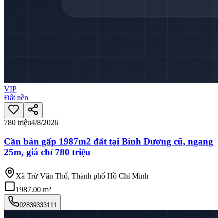
VIP
Đất nền
780 triệu
4/8/2026
Cần bán gấp 1987m2 đất tại Bình Dương cũ, ngang
25m, giá chỉ 780 triệu
Xã Trừ Văn Thố, Thành phố Hồ Chí Minh
1987.00 m²
02839333111