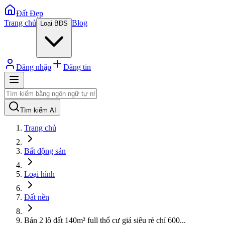
Đất Đẹp
Trang chủ
Blog
Loại BĐS
Đăng nhập
Đăng tin
Tìm kiếm AI
Trang chủ
Bất động sản
Loại hình
Đất nền
Bán 2 lô đất 140m² full thổ cư giá siêu rẻ chỉ 600
...