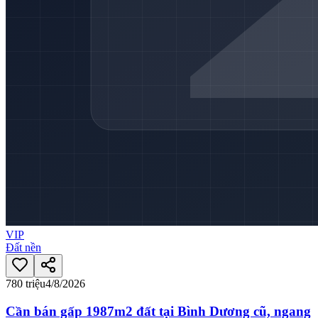
VIP
Đất nền
780 triệu
4/8/2026
Cần bán gấp 1987m2 đất tại Bình Dương cũ, ngang