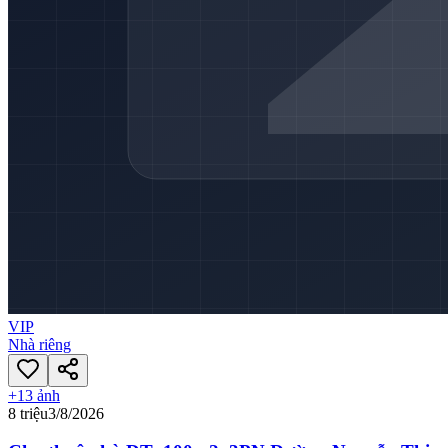
VIP
Nhà riêng
+
13
ảnh
8 triệu
3/8/2026