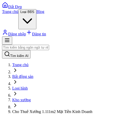
Đất Đẹp
Trang chủ
Blog
Loại BĐS
Đăng nhập
Đăng tin
Tìm kiếm AI
Trang chủ
Bất động sản
Loại hình
Kho xưởng
Cho Thuê Xưởng 1.111m2 Mặt Tiền Kinh Doanh