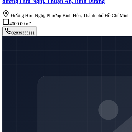
đường Hữu Nghị, Thuận An, Bình Dương
Đường Hữu Nghị, Phường Bình Hòa, Thành phố Hồ Chí Minh
4000.00 m²
02839333111