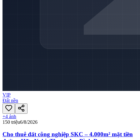
VIP
Đất nền
+
4
ảnh
150 triệu
6/8/2026
Cho thuê đất công nghiệp SKC – 4.000m² mặt tiền