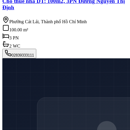
Cho thuê nhà DT: 100m2, 3PN Đường Nguyễn Thị
Định
Phường Cát Lái, Thành phố Hồ Chí Minh
100.00 m²
3
PN
2
WC
02839333111