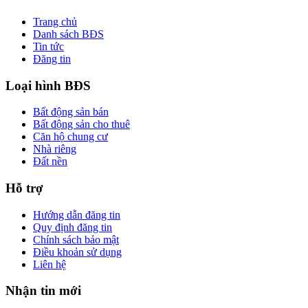
Trang chủ
Danh sách BĐS
Tin tức
Đăng tin
Loại hình BĐS
Bất động sản bán
Bất động sản cho thuê
Căn hộ chung cư
Nhà riêng
Đất nền
Hỗ trợ
Hướng dẫn đăng tin
Quy định đăng tin
Chính sách bảo mật
Điều khoản sử dụng
Liên hệ
Nhận tin mới