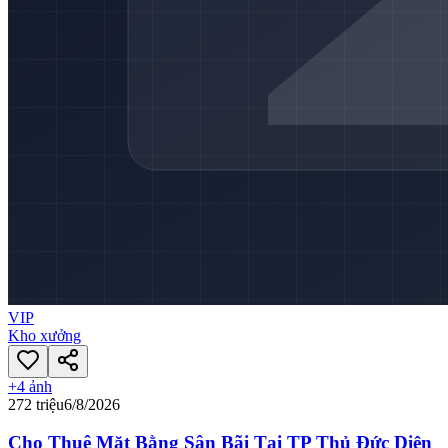
VIP
Kho xưởng
+
4
ảnh
272 triệu
6/8/2026
Cho Thuê Mặt Bằng Sân Bãi Tại TP Thủ Đức Diện