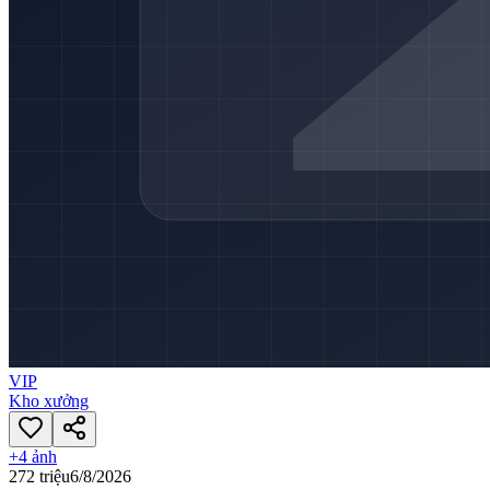
VIP
Kho xưởng
+
4
ảnh
272 triệu
6/8/2026