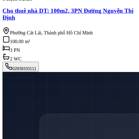
Cho thuê nhà DT: 100m2, 3PN Đường Nguyễn Thị
Định
Phường Cát Lái, Thành phố Hồ Chí Minh
100.00 m²
3
PN
2
WC
02839333111