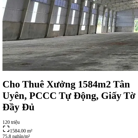
Cho Thuê Xưởng 1584m2 Tân
Uyên, PCCC Tự Động, Giấy Tờ
Đầy Đủ
120 triệu
1584.00
m²
75.8 nghìn/m²