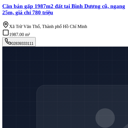
Cần bán gấp 1987m2 đất tại Bình Dương cũ, ngang
25m, giá chỉ 780 triệu
Xã Trừ Văn Thố, Thành phố Hồ Chí Minh
1987.00 m²
02839333111