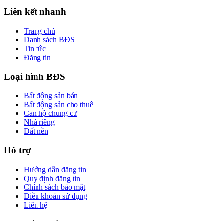
Liên kết nhanh
Trang chủ
Danh sách BĐS
Tin tức
Đăng tin
Loại hình BĐS
Bất động sản bán
Bất động sản cho thuê
Căn hộ chung cư
Nhà riêng
Đất nền
Hỗ trợ
Hướng dẫn đăng tin
Quy định đăng tin
Chính sách bảo mật
Điều khoản sử dụng
Liên hệ