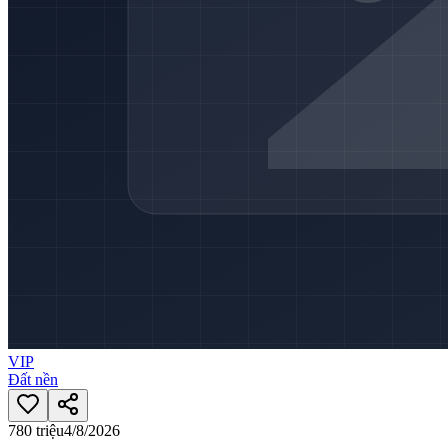
VIP
Đất nền
780 triệu
4/8/2026