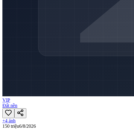
VIP
Đất nền
+
4
ảnh
150 triệu
6/8/2026