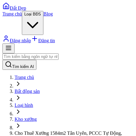
Đất Đẹp
Trang chủ
Blog
Loại BĐS
Đăng nhập
Đăng tin
Tìm kiếm AI
Trang chủ
Bất động sản
Loại hình
Kho xưởng
Cho Thuê Xưởng 1584m2 Tân Uyên, PCCC Tự Động,