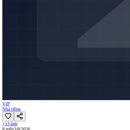
VIP
Nhà riêng
+
13
ảnh
8 triệu
3/8/2026