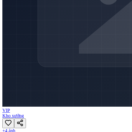
VIP
Kho xưởng
+
4
ảnh