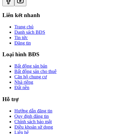
Liên kết nhanh
Trang chủ
Danh sách BĐS
Tin tức
Đăng tin
Loại hình BĐS
Bất động sản bán
Bất động sản cho thuê
Căn hộ chung cư
Nhà riêng
Đất nền
Hỗ trợ
Hướng dẫn đăng tin
Quy định đăng tin
Chính sách bảo mật
Điều khoản sử dụng
Liên hệ