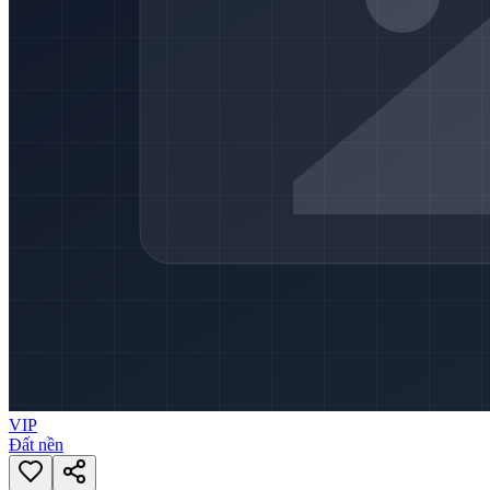
VIP
Đất nền