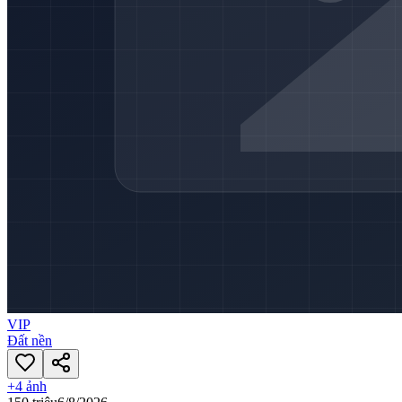
VIP
Đất nền
+
4
ảnh