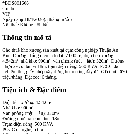
#
BDS001606
Gói tin:
VIP
Ngày đăng:
18/4/2026
(
3 tháng trước
)
Nội thất:
Không nội thất
Thông tin mô tả
Cho thuê kho xưởng sản xuất tại cụm công nghiệp Thuận An –
Bình Dương. Tổng diện tích đất: 7.000m², diện tích xưởng:
4.542m², nhà kho: 900m², văn phòng (trệt + lầu): 320m². Đường
nhựa xe container 18m, trạm điện riêng: 560 KVA, PCCC đã
nghiệm thu, giấy phép xây dựng hoàn công đầy đủ. Giá thuê: 630
triệu/tháng. Đặt cọc: 6 tháng.
Tiện ích & Đặc điểm
Diện tích xưởng: 4.542m²
Nhà kho: 900m²
Văn phòng (trệt + lầu): 320m²
Đường nhựa xe container 18m
Trạm điện riêng: 560 KVA
PCCC đã nghiệm thu