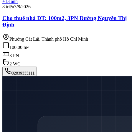
+
13
ảnh
8 triệu
3/8/2026
Cho thuê nhà DT: 100m2, 3PN Đường Nguyễn Thị
Định
Phường Cát Lái, Thành phố Hồ Chí Minh
100.00 m²
3
PN
2
WC
02839333111