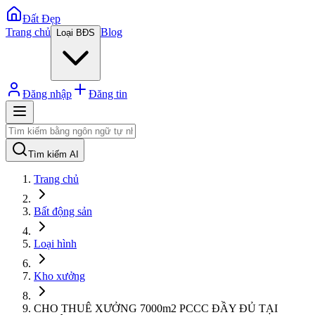
Đất Đẹp
Trang chủ
Blog
Loại BĐS
Đăng nhập
Đăng tin
Tìm kiếm AI
Trang chủ
Bất động sản
Loại hình
Kho xưởng
CHO THUÊ XƯỞNG 7000m2 PCCC ĐẦY ĐỦ TẠI