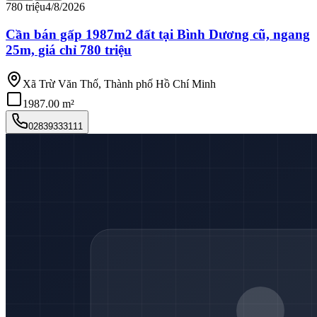
780 triệu
4/8/2026
Cần bán gấp 1987m2 đất tại Bình Dương cũ, ngang
25m, giá chỉ 780 triệu
Xã Trừ Văn Thố, Thành phố Hồ Chí Minh
1987.00 m²
02839333111