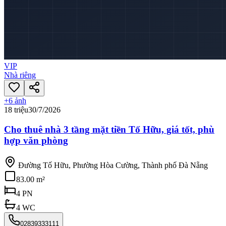
VIP
Nhà riêng
+
6
ảnh
18 triệu
30/7/2026
Cho thuê nhà 3 tầng mặt tiền Tố Hữu, giá tốt, phù
hợp văn phòng
Đường Tố Hữu, Phường Hòa Cường, Thành phố Đà Nẵng
83.00 m²
4
PN
4
WC
02839333111