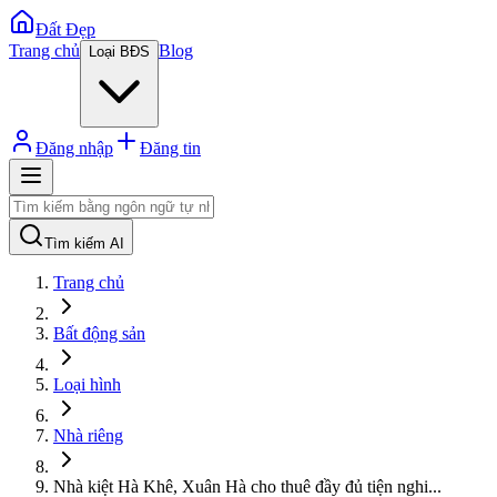
Đất Đẹp
Trang chủ
Blog
Loại BĐS
Đăng nhập
Đăng tin
Tìm kiếm AI
Trang chủ
Bất động sản
Loại hình
Nhà riêng
Nhà kiệt Hà Khê, Xuân Hà cho thuê đầy đủ tiện nghi
...