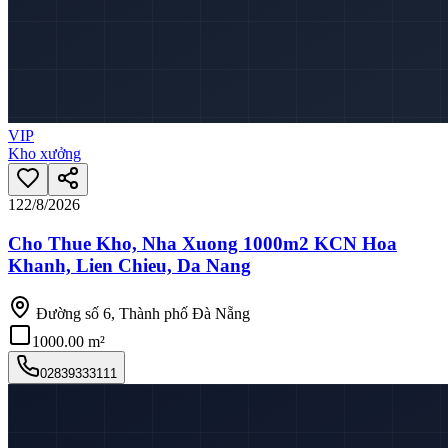
VIP
Kho xưởng
12
2/8/2026
Cho Thue Kho, Nha Xuong 1000m2 KCN Hoa
Khanh, Lien Chieu, Da Nang
Đường số 6, Thành phố Đà Nẵng
1000.00 m²
02839333111