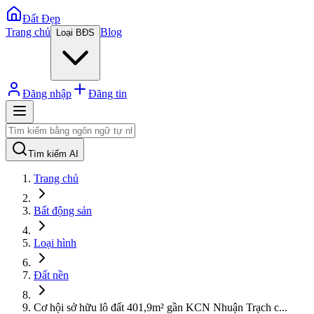
Đất Đẹp
Trang chủ
Blog
Loại BĐS
Đăng nhập
Đăng tin
Tìm kiếm AI
Trang chủ
Bất động sản
Loại hình
Đất nền
Cơ hội sở hữu lô đất 401,9m² gần KCN Nhuận Trạch c
...