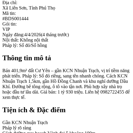
Địa chỉ:
Xã Liên Sơn, Tỉnh Phú Thọ
Mã tin:
#
BDS001444
Gói tin:
VIP
Ngày đăng:
4/4/2026
(
4 tháng trước
)
Nội thất:
Không nội thất
Pháp lý:
Sổ đỏ/Sổ hồng
Thông tin mô tả
Bán 401,9m² đất Cư Yên – gần KCN Nhuận Trạch, vị trí tiềm năng
phát triển. Pháp lý: Sổ đỏ riêng, sang tên nhanh chóng. Cách KCN
Nhuận Trạch 1,5km, gần Hồ Đồng Chanh và khu nghỉ dưỡng Dầu
Khí. Đường bê tông rộng, ô tô vào tận nơi. Phù hợp xây nhà trọ
hoặc đầu tư lâu dài. Giá bán: 1 tỷ 930 triệu. Liên hệ 0982722455 để
xem thực tế.
Tiện ích & Đặc điểm
Gần KCN Nhuận Trạch
Pháp lý rõ ràng