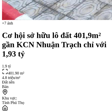
+
7
ảnh
Cơ hội sở hữu lô đất 401,9m²
gần KCN Nhuận Trạch chỉ với
1,93 tỷ
1.9 tỷ
401.90
m²
4.8 triệu/m²
Đất nền
Bán
Khu vực:
Tỉnh Phú Thọ