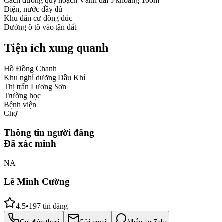
Cách đường quy hoạch Vành đai 5 khoảng 100m
Điện, nước đầy đủ
Khu dân cư đông đúc
Đường ô tô vào tận đất
Tiện ích xung quanh
Hồ Đồng Chanh
Khu nghỉ dưỡng Dầu Khí
Thị trấn Lương Sơn
Trường học
Bệnh viện
Chợ
Thông tin người đăng
Đã xác minh
NA
Lê Minh Cường
4.5
•
197
tin đăng
Gọi điện thoại
Gửi email
Nhắn tin Zalo