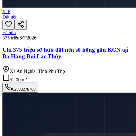
VIP
Đất nền
+
4
ảnh
375 triệu
6/7/2026
Chỉ 375 triệu sở hữu đất nền sổ hồng gần KCN tại
Ba Hàng Đồi Lạc Thủy
Xã An Nghĩa, Tỉnh Phú Thọ
52.00 m²
02838276768