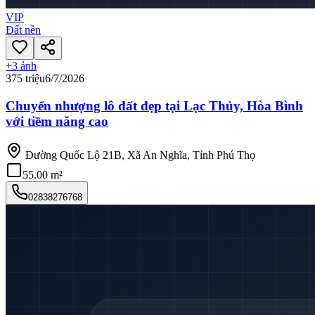
VIP
Đất nền
+
3
ảnh
375 triệu
6/7/2026
Chuyển nhượng lô đất đẹp tại Lạc Thủy, Hòa Bình
với tiềm năng cao
Đường Quốc Lộ 21B, Xã An Nghĩa, Tỉnh Phú Thọ
55.00 m²
02838276768