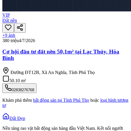
VIP
Đất nền
+
9
ảnh
380 triệu
4/7/2026
Cơ hội đầu tư đất nền 50,1m² tại Lạc Thủy, Hòa
Bình
Đường ĐT12B, Xã An Nghĩa, Tỉnh Phú Thọ
50.10 m²
02838276768
Khám phá thêm
bất động sản tại
Tỉnh Phú Thọ
hoặc
loại hình tương
tự
Đất Đẹp
Nền tảng rao vặt bất động sản hàng đầu Việt Nam. Kết nối người