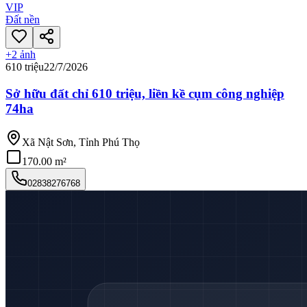
VIP
Đất nền
+
2
ảnh
610 triệu
22/7/2026
Sở hữu đất chỉ 610 triệu, liền kề cụm công nghiệp
74ha
Xã Nật Sơn, Tỉnh Phú Thọ
170.00 m²
02838276768