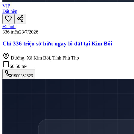
VIP
Đất nền
+
5
ảnh
336 triệu
23/7/2026
Chỉ 336 triệu sở hữu ngay lô đất tại Kim Bôi
Đường, Xã Kim Bôi, Tỉnh Phú Thọ
66.50 m²
1900232323