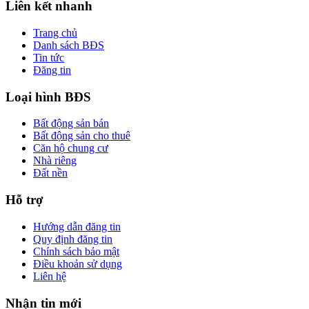
Liên kết nhanh
Trang chủ
Danh sách BĐS
Tin tức
Đăng tin
Loại hình BĐS
Bất động sản bán
Bất động sản cho thuê
Căn hộ chung cư
Nhà riêng
Đất nền
Hỗ trợ
Hướng dẫn đăng tin
Quy định đăng tin
Chính sách bảo mật
Điều khoản sử dụng
Liên hệ
Nhận tin mới