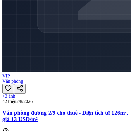
VIP
Văn phòng
+
3
ảnh
42 triệu
2/8/2026
Văn phòng đường 2/9 cho thuê - Diện tích từ 126m²,
giá 13 USD/m²