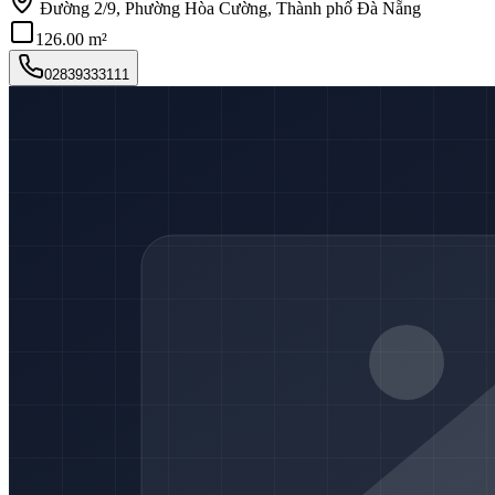
Đường 2/9, Phường Hòa Cường, Thành phố Đà Nẵng
126.00 m²
02839333111