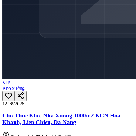
VIP
Kho xưởng
12
2/8/2026
Cho Thue Kho, Nha Xuong 1000m2 KCN Hoa
Khanh, Lien Chieu, Da Nang