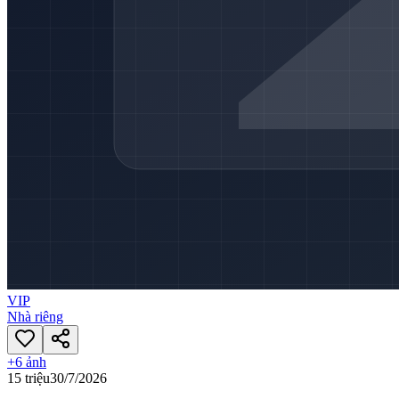
VIP
Nhà riêng
+
6
ảnh
15 triệu
30/7/2026