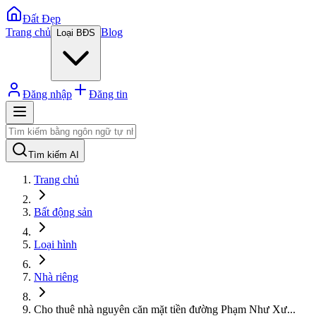
Đất Đẹp
Trang chủ
Blog
Loại BĐS
Đăng nhập
Đăng tin
Tìm kiếm AI
Trang chủ
Bất động sản
Loại hình
Nhà riêng
Cho thuê nhà nguyên căn mặt tiền đường Phạm Như Xư
...