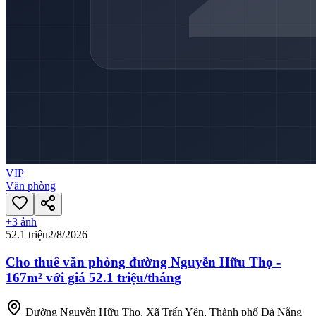
VIP
Văn phòng
+
3
ảnh
52.1 triệu
2/8/2026
Cho thuê văn phòng đường Nguyễn Hữu Thọ -
167m² với giá 52.1 triệu/tháng
Đường Nguyễn Hữu Thọ, Xã Trấn Yên, Thành phố Đà Nẵng