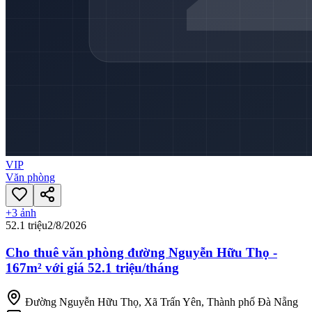
VIP
Văn phòng
+
3
ảnh
52.1 triệu
2/8/2026
Cho thuê văn phòng đường Nguyễn Hữu Thọ -
167m² với giá 52.1 triệu/tháng
Đường Nguyễn Hữu Thọ, Xã Trấn Yên, Thành phố Đà Nẵng