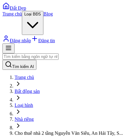
Đất Đẹp
Trang chủ
Blog
Loại BĐS
Đăng nhập
Đăng tin
Tìm kiếm AI
Trang chủ
Bất động sản
Loại hình
Nhà riêng
Cho thuê nhà 2 tầng Nguyễn Văn Siêu, An Hải Tây, S
...