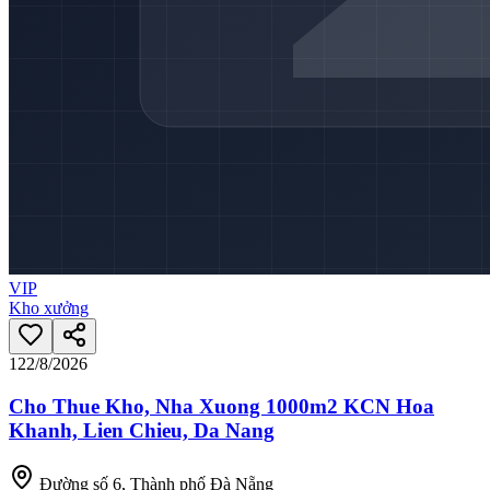
VIP
Kho xưởng
12
2/8/2026
Cho Thue Kho, Nha Xuong 1000m2 KCN Hoa
Khanh, Lien Chieu, Da Nang
Đường số 6, Thành phố Đà Nẵng