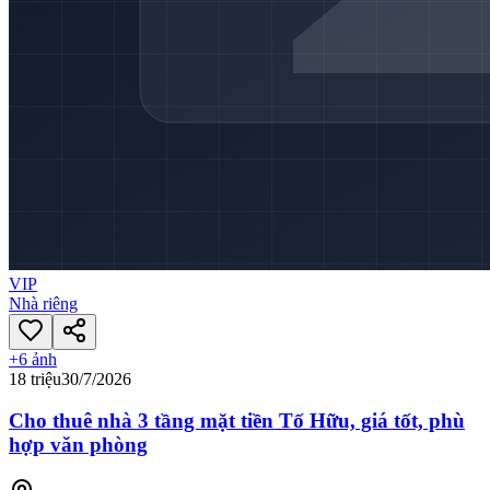
VIP
Nhà riêng
+
6
ảnh
18 triệu
30/7/2026
Cho thuê nhà 3 tầng mặt tiền Tố Hữu, giá tốt, phù
hợp văn phòng