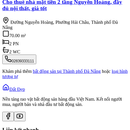
Cho thuê nhà mặt tiền 2 tầng Nguyễn Hoàng, đầy
đủ nội thất, giá tốt
Đường Nguyễn Hoàng, Phường Hải Châu, Thành phố Đà
Nẵng
70.00 m²
2
PN
2
WC
02839333111
Khám phá thêm
bất động sản tại
Thành phố Đà Nẵng
hoặc
loại hình
tương tự
Đất Đẹp
Nền tảng rao vặt bất động sản hàng đầu Việt Nam. Kết nối người
mua, người bán và nhà đầu tư bất động sản.
Liên kết nhanh