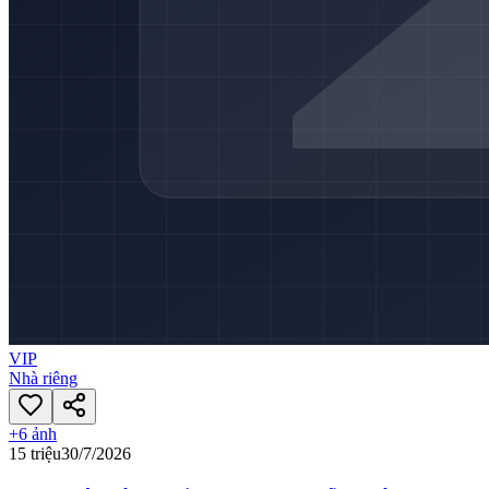
VIP
Nhà riêng
+
6
ảnh
15 triệu
30/7/2026