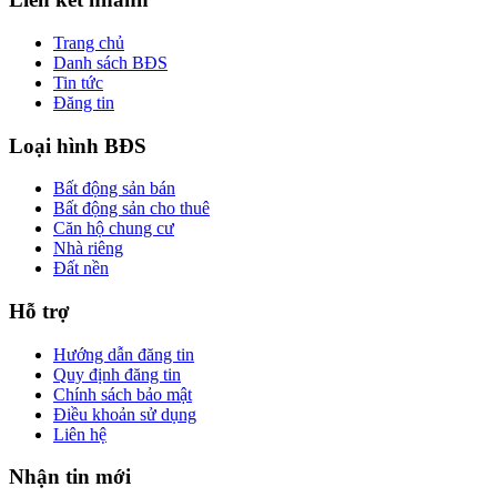
Trang chủ
Danh sách BĐS
Tin tức
Đăng tin
Loại hình BĐS
Bất động sản bán
Bất động sản cho thuê
Căn hộ chung cư
Nhà riêng
Đất nền
Hỗ trợ
Hướng dẫn đăng tin
Quy định đăng tin
Chính sách bảo mật
Điều khoản sử dụng
Liên hệ
Nhận tin mới