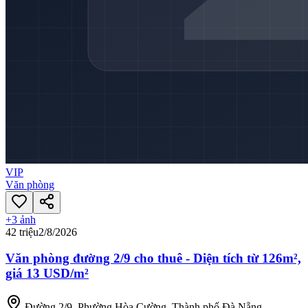
VIP
Văn phòng
+
3
ảnh
42 triệu
2/8/2026
Văn phòng đường 2/9 cho thuê - Diện tích từ 126m²,
giá 13 USD/m²
Đường 2/9, Phường Hòa Cường, Thành phố Đà Nẵng