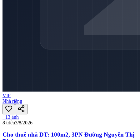
VIP
Nhà riêng
+
13
ảnh
8 triệu
3/8/2026
Cho thuê nhà DT: 100m2, 3PN Đường Nguyễn Thị