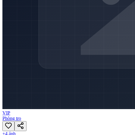
VIP
Phòng trọ
+
4
ảnh