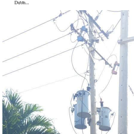
Dươn
...