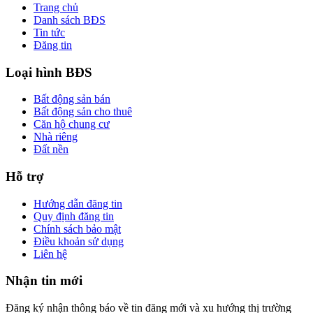
Trang chủ
Danh sách BĐS
Tin tức
Đăng tin
Loại hình BĐS
Bất động sản bán
Bất động sản cho thuê
Căn hộ chung cư
Nhà riêng
Đất nền
Hỗ trợ
Hướng dẫn đăng tin
Quy định đăng tin
Chính sách bảo mật
Điều khoản sử dụng
Liên hệ
Nhận tin mới
Đăng ký nhận thông báo về tin đăng mới và xu hướng thị trường