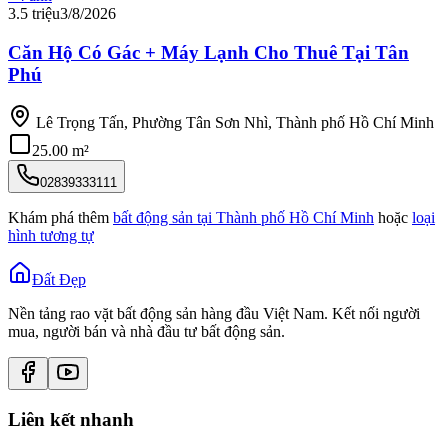
3.5 triệu
3/8/2026
Căn Hộ Có Gác + Máy Lạnh Cho Thuê Tại Tân
Phú
Lê Trọng Tấn, Phường Tân Sơn Nhì, Thành phố Hồ Chí Minh
25.00 m²
02839333111
Khám phá thêm
bất động sản tại
Thành phố Hồ Chí Minh
hoặc
loại
hình tương tự
Đất Đẹp
Nền tảng rao vặt bất động sản hàng đầu Việt Nam. Kết nối người
mua, người bán và nhà đầu tư bất động sản.
Liên kết nhanh