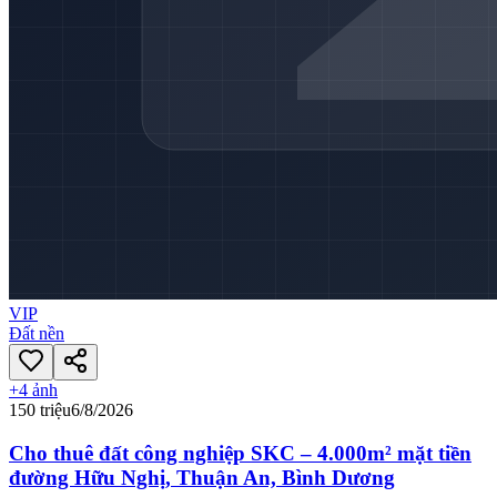
VIP
Đất nền
+
4
ảnh
150 triệu
6/8/2026
Cho thuê đất công nghiệp SKC – 4.000m² mặt tiền
đường Hữu Nghị, Thuận An, Bình Dương