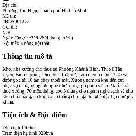
Địa chỉ:
Phường Tân Hiệp, Thành phố Hồ Chí Minh
Mã tin:
#
BDS001277
Gói tin:
VIP
Ngày đăng:
19/3/2026
(
4 tháng trước
)
Nội thất:
Không nội thất
Thông tin mô tả
Kho, nhà xưởng cho thuê tại Phường Khánh Bình, Thị xã Tân
Uyên, Bình Dương. Diện tích 1500m², trạm điện hạ bình 320kva,
đường xe tải 10 tấn chạy thoải mái. Xưởng nằm xa khu dân cư,
phục vụ đa dạng ngành nghề như xi mạ, gỗ phun sơn, cơ khí. Giá
thuê xưởng: 70 triệu/tháng, cọc 3 tháng cho ngành nghề sạch sẽ như
kho chứa hàng, cơ khí, cọc 6 tháng cho ngành nghề độc hại như gỗ,
xi mạ.
Tiện ích & Đặc điểm
Diện tích 1500m²
Trạm điện hạ bình 320kva