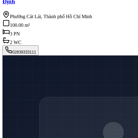
Định
Phường Cát Lái, Thành phố Hồ Chí Minh
100.00 m²
3
PN
2
WC
02839333111