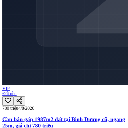
VIP
Đất nền
780 triệu
4/8/2026
Cần bán gấp 1987m2 đất tại Bình Dương cũ, ngang
25m, giá chỉ 780 triệu