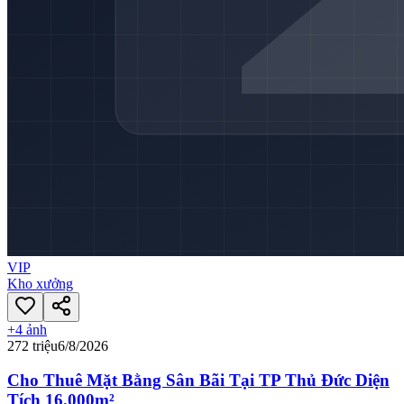
VIP
Kho xưởng
+
4
ảnh
272 triệu
6/8/2026
Cho Thuê Mặt Bằng Sân Bãi Tại TP Thủ Đức Diện
Tích 16.000m²