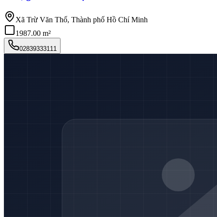
Xã Trừ Văn Thố, Thành phố Hồ Chí Minh
1987.00 m²
02839333111