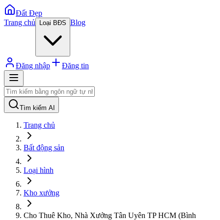
Đất Đẹp
Trang chủ
Blog
Loại BĐS
Đăng nhập
Đăng tin
Tìm kiếm AI
Trang chủ
Bất động sản
Loại hình
Kho xưởng
Cho Thuê Kho, Nhà Xưởng Tân Uyên TP HCM (Bình