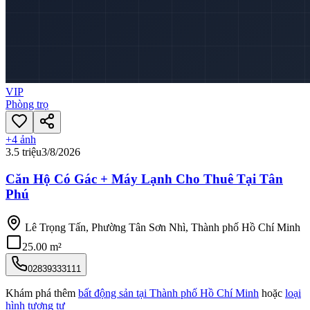
VIP
Phòng trọ
+
4
ảnh
3.5 triệu
3/8/2026
Căn Hộ Có Gác + Máy Lạnh Cho Thuê Tại Tân
Phú
Lê Trọng Tấn, Phường Tân Sơn Nhì, Thành phố Hồ Chí Minh
25.00 m²
02839333111
Khám phá thêm
bất động sản tại
Thành phố Hồ Chí Minh
hoặc
loại
hình tương tự