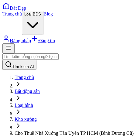
Đất Đẹp
Trang chủ
Blog
Loại BĐS
Đăng nhập
Đăng tin
Tìm kiếm AI
Trang chủ
Bất động sản
Loại hình
Kho xưởng
Cho Thuê Nhà Xưởng Tân Uyên TP HCM (Bình Dương Cũ)