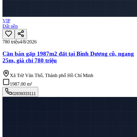
VIP
Đất nền
780 triệu
4/8/2026
Cần bán gấp 1987m2 đất tại Bình Dương cũ, ngang
25m, giá chỉ 780 triệu
Xã Trừ Văn Thố, Thành phố Hồ Chí Minh
1987.00 m²
02839333111