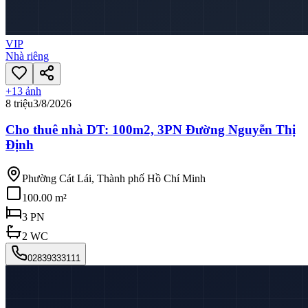
VIP
Nhà riêng
+
13
ảnh
8 triệu
3/8/2026
Cho thuê nhà DT: 100m2, 3PN Đường Nguyễn Thị
Định
Phường Cát Lái, Thành phố Hồ Chí Minh
100.00 m²
3
PN
2
WC
02839333111