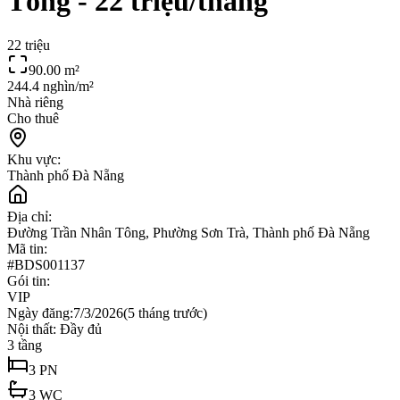
Tông - 22 triệu/tháng
22 triệu
90.00
m²
244.4 nghìn/m²
Nhà riêng
Cho thuê
Khu vực:
Thành phố Đà Nẵng
Địa chỉ:
Đường Trần Nhân Tông, Phường Sơn Trà, Thành phố Đà Nẵng
Mã tin:
#
BDS001137
Gói tin:
VIP
Ngày đăng:
7/3/2026
(
5 tháng trước
)
Nội thất:
Đầy đủ
3
tầng
3
PN
3
WC