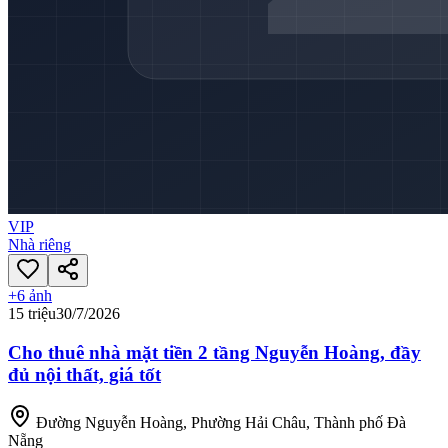
VIP
Nhà riêng
+
6
ảnh
15 triệu
30/7/2026
Cho thuê nhà mặt tiền 2 tầng Nguyễn Hoàng, đầy
đủ nội thất, giá tốt
Đường Nguyễn Hoàng, Phường Hải Châu, Thành phố Đà
Nẵng