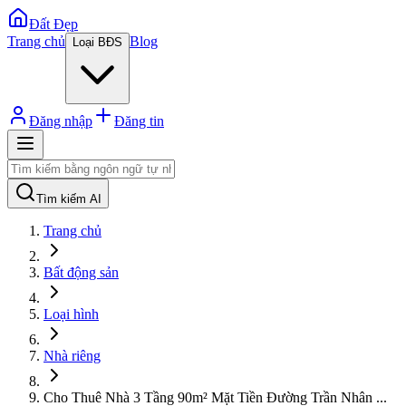
Đất Đẹp
Trang chủ
Blog
Loại BĐS
Đăng nhập
Đăng tin
Tìm kiếm AI
Trang chủ
Bất động sản
Loại hình
Nhà riêng
Cho Thuê Nhà 3 Tầng 90m² Mặt Tiền Đường Trần Nhân
...