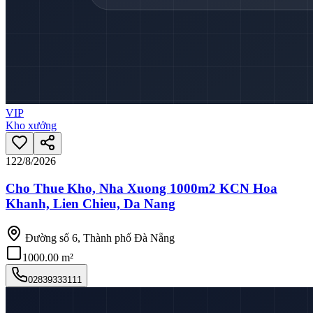
VIP
Kho xưởng
12
2/8/2026
Cho Thue Kho, Nha Xuong 1000m2 KCN Hoa
Khanh, Lien Chieu, Da Nang
Đường số 6, Thành phố Đà Nẵng
1000.00 m²
02839333111