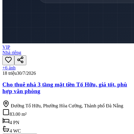
VIP
Nhà riêng
+
6
ảnh
18 triệu
30/7/2026
Cho thuê nhà 3 tầng mặt tiền Tố Hữu, giá tốt, phù
hợp văn phòng
Đường Tố Hữu, Phường Hòa Cường, Thành phố Đà Nẵng
83.00 m²
4
PN
4
WC