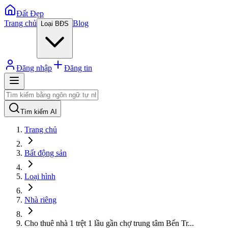
Đất Đẹp
Trang chủ
Blog
Loại BĐS
Đăng nhập
Đăng tin
Tìm kiếm AI
Trang chủ
Bất động sản
Loại hình
Nhà riêng
Cho thuê nhà 1 trệt 1 lầu gần chợ trung tâm Bến Tr
...