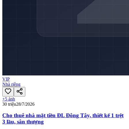
VIP
Nhà riêng
+
5
ảnh
30 triệu
28/7/2026
Cho thuê nhà mặt tiền ĐL Đông Tây, thiết kế 1 trệt
3 lầu, sân thượng