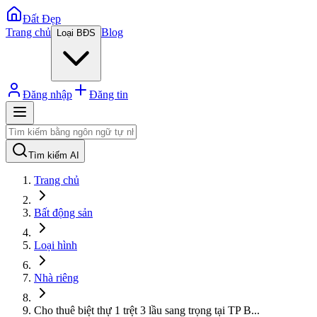
Đất Đẹp
Trang chủ
Blog
Loại BĐS
Đăng nhập
Đăng tin
Tìm kiếm AI
Trang chủ
Bất động sản
Loại hình
Nhà riêng
Cho thuê biệt thự 1 trệt 3 lầu sang trọng tại TP B
...