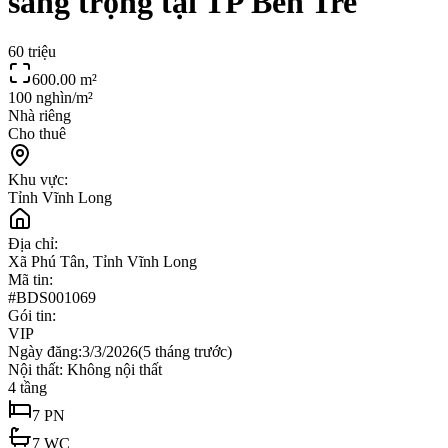
sang trọng tại TP Bến Tre
60 triệu
600.00
m²
100 nghìn/m²
Nhà riêng
Cho thuê
Khu vực:
Tỉnh Vĩnh Long
Địa chỉ:
Xã Phú Tân, Tỉnh Vĩnh Long
Mã tin:
#
BDS001069
Gói tin:
VIP
Ngày đăng:
3/3/2026
(
5 tháng trước
)
Nội thất:
Không nội thất
4
tầng
7
PN
7
WC