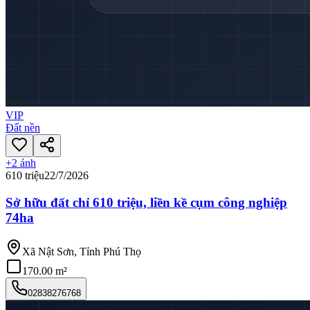
VIP
Đất nền
+
2
ảnh
610 triệu
22/7/2026
Sở hữu đất chỉ 610 triệu, liền kề cụm công nghiệp
74ha
Xã Nật Sơn, Tỉnh Phú Thọ
170.00 m²
02838276768