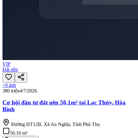
VIP
Đất nền
+
9
ảnh
380 triệu
4/7/2026
Cơ hội đầu tư đất nền 50,1m² tại Lạc Thủy, Hòa
Bình
Đường ĐT12B, Xã An Nghĩa, Tỉnh Phú Thọ
50.10 m²