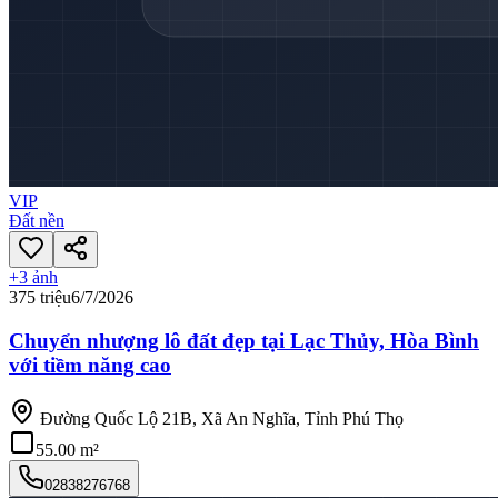
VIP
Đất nền
+
3
ảnh
375 triệu
6/7/2026
Chuyển nhượng lô đất đẹp tại Lạc Thủy, Hòa Bình
với tiềm năng cao
Đường Quốc Lộ 21B, Xã An Nghĩa, Tỉnh Phú Thọ
55.00 m²
02838276768