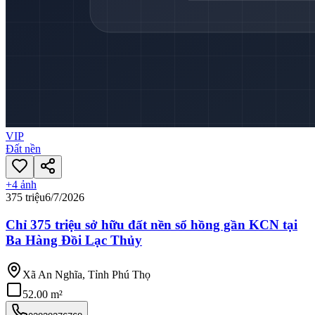
VIP
Đất nền
+
4
ảnh
375 triệu
6/7/2026
Chỉ 375 triệu sở hữu đất nền sổ hồng gần KCN tại
Ba Hàng Đồi Lạc Thủy
Xã An Nghĩa, Tỉnh Phú Thọ
52.00 m²