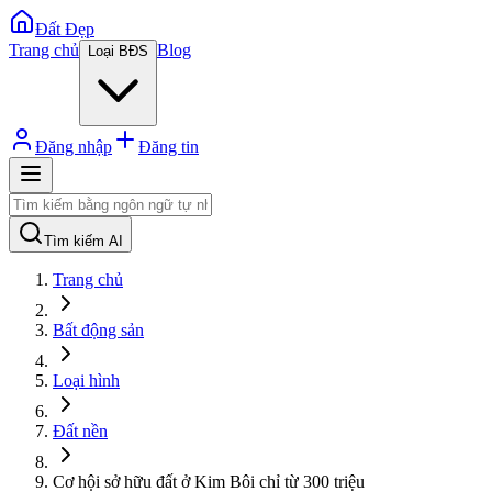
Đất Đẹp
Trang chủ
Blog
Loại BĐS
Đăng nhập
Đăng tin
Tìm kiếm AI
Trang chủ
Bất động sản
Loại hình
Đất nền
Cơ hội sở hữu đất ở Kim Bôi chỉ từ 300 triệu