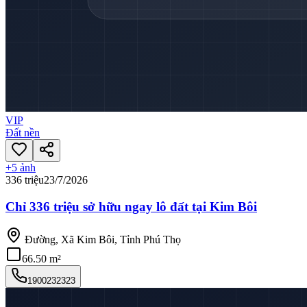
VIP
Đất nền
+
5
ảnh
336 triệu
23/7/2026
Chỉ 336 triệu sở hữu ngay lô đất tại Kim Bôi
Đường, Xã Kim Bôi, Tỉnh Phú Thọ
66.50 m²
1900232323