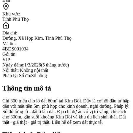
Bán
Khu vực:
Tỉnh Phú Thọ
Địa chỉ:
Đường, Xã Hợp Kim, Tỉnh Phú Thọ
Mã tin:
#
BDS001034
Gói tin:
VIP
Ngày đăng:
1/3/2026
(
5 tháng trước
)
Nội thất:
Không nội thất
Pháp lý:
Sổ đỏ/Sổ hồng
Thông tin mô tả
Chỉ 300 triệu cho lô đất 60m² tại Kim Bôi. Đây là cơ hội đầu tư hấp
dẫn với mặt tiền 5m, phù hợp cho kinh doanh, nghỉ dưỡng. Pháp lý:
Sổ đỏ từng lô - đất ở lâu dài. Địa chỉ dự án có vị trí vàng, chỉ cách
chợ 300m, gần suối khoáng Kim Bôi và khu du lịch sinh thái. Đất
thật - giá thật - giá trị thật. Liên hệ để xem đất thực tế.