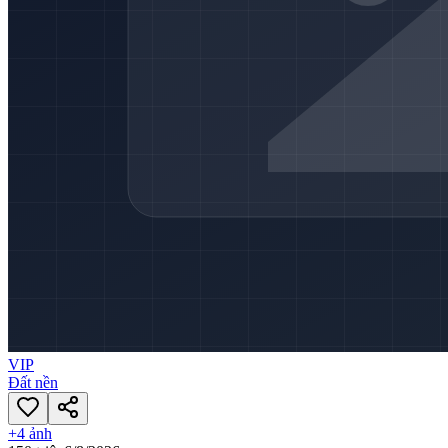
VIP
Đất nền
+
4
ảnh