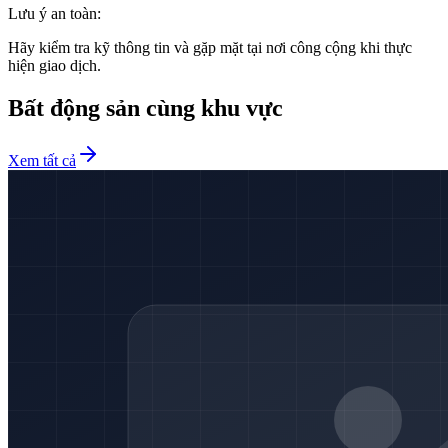
Lưu ý an toàn:
Hãy kiểm tra kỹ thông tin và gặp mặt tại nơi công cộng khi thực
hiện giao dịch.
Bất động sản cùng khu vực
Xem tất cả