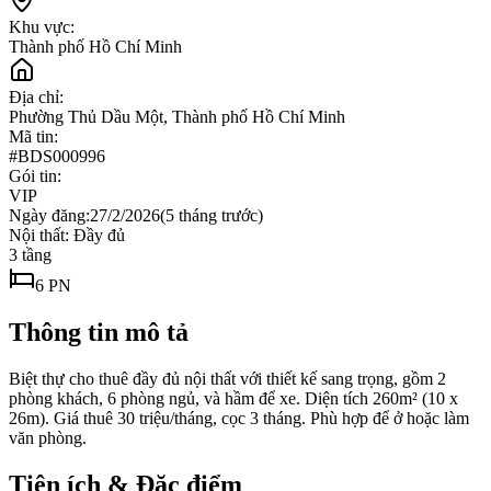
Khu vực:
Thành phố Hồ Chí Minh
Địa chỉ:
Phường Thủ Dầu Một, Thành phố Hồ Chí Minh
Mã tin:
#
BDS000996
Gói tin:
VIP
Ngày đăng:
27/2/2026
(
5 tháng trước
)
Nội thất:
Đầy đủ
3
tầng
6
PN
Thông tin mô tả
Biệt thự cho thuê đầy đủ nội thất với thiết kế sang trọng, gồm 2
phòng khách, 6 phòng ngủ, và hầm để xe. Diện tích 260m² (10 x
26m). Giá thuê 30 triệu/tháng, cọc 3 tháng. Phù hợp để ở hoặc làm
văn phòng.
Tiện ích & Đặc điểm