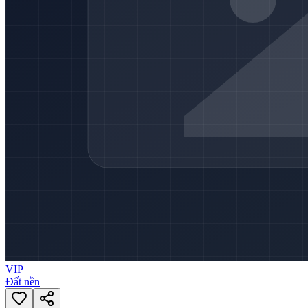
VIP
Đất nền