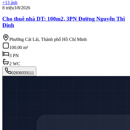
+
13
ảnh
8 triệu
3/8/2026
Cho thuê nhà DT: 100m2, 3PN Đường Nguyễn Thị
Định
Phường Cát Lái, Thành phố Hồ Chí Minh
100.00 m²
3
PN
2
WC
02839333111