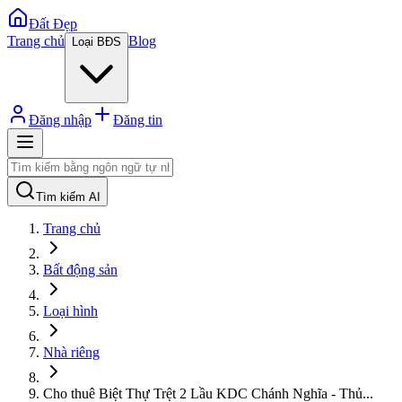
Đất Đẹp
Trang chủ
Blog
Loại BĐS
Đăng nhập
Đăng tin
Tìm kiếm AI
Trang chủ
Bất động sản
Loại hình
Nhà riêng
Cho thuê Biệt Thự Trệt 2 Lầu KDC Chánh Nghĩa - Thủ
...