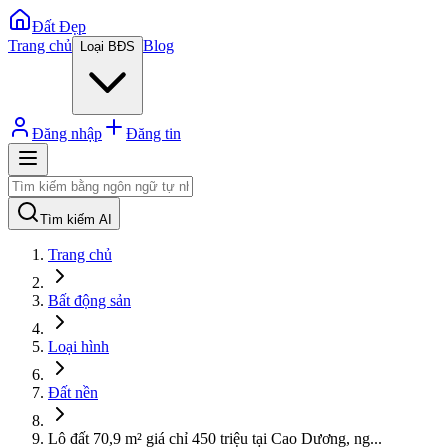
Đất Đẹp
Trang chủ
Blog
Loại BĐS
Đăng nhập
Đăng tin
Tìm kiếm AI
Trang chủ
Bất động sản
Loại hình
Đất nền
Lô đất 70,9 m² giá chỉ 450 triệu tại Cao Dương, ng
...