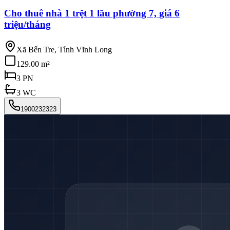
Cho thuê nhà 1 trệt 1 lầu phường 7, giá 6
triệu/tháng
Xã Bến Tre, Tỉnh Vĩnh Long
129.00 m²
3
PN
3
WC
1900232323