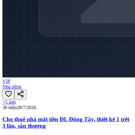
VIP
Nhà riêng
+
5
ảnh
30 triệu
28/7/2026
Cho thuê nhà mặt tiền ĐL Đông Tây, thiết kế 1 trệt
3 lầu, sân thượng