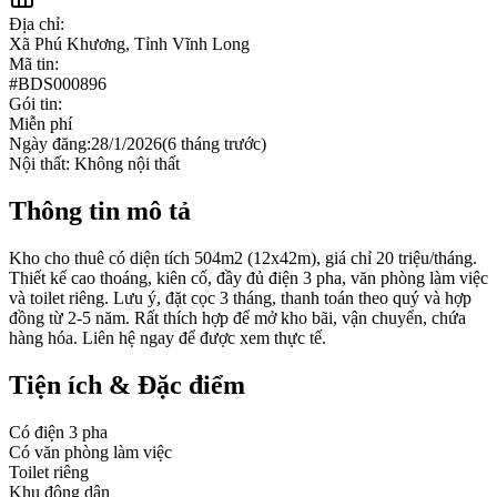
Địa chỉ:
Xã Phú Khương, Tỉnh Vĩnh Long
Mã tin:
#
BDS000896
Gói tin:
Miễn phí
Ngày đăng:
28/1/2026
(
6 tháng trước
)
Nội thất:
Không nội thất
Thông tin mô tả
Kho cho thuê có diện tích 504m2 (12x42m), giá chỉ 20 triệu/tháng.
Thiết kế cao thoáng, kiên cố, đầy đủ điện 3 pha, văn phòng làm việc
và toilet riêng. Lưu ý, đặt cọc 3 tháng, thanh toán theo quý và hợp
đồng từ 2-5 năm. Rất thích hợp để mở kho bãi, vận chuyển, chứa
hàng hóa. Liên hệ ngay để được xem thực tế.
Tiện ích & Đặc điểm
Có điện 3 pha
Có văn phòng làm việc
Toilet riêng
Khu đông dân