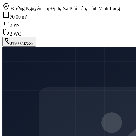
Đường Nguyễn Thị Định, Xã Phú Tân, Tỉnh Vĩnh Long
70.00 m²
2
PN
2
WC
1900232323