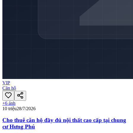
VIP
Căn hộ
+
6
ảnh
10 triệu
28/7/2026
Cho thuê căn hộ đầy đủ nội thất cao cấp tại chung
cư Hưng Phú