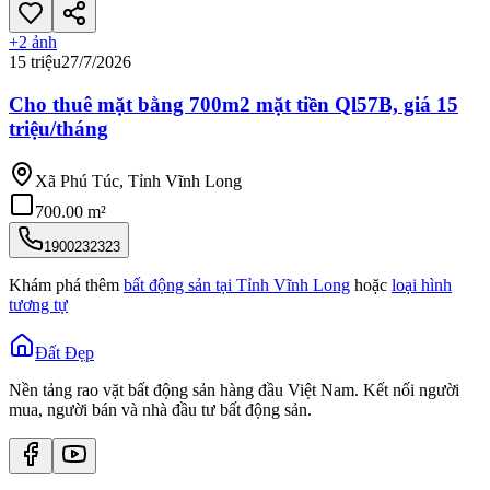
+
2
ảnh
15 triệu
27/7/2026
Cho thuê mặt bằng 700m2 mặt tiền Ql57B, giá 15
triệu/tháng
Xã Phú Túc, Tỉnh Vĩnh Long
700.00 m²
1900232323
Khám phá thêm
bất động sản tại
Tỉnh Vĩnh Long
hoặc
loại hình
tương tự
Đất Đẹp
Nền tảng rao vặt bất động sản hàng đầu Việt Nam. Kết nối người
mua, người bán và nhà đầu tư bất động sản.