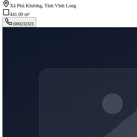
Xã Phú Khương, Tỉnh Vĩnh Long
441.00 m²
1900232323