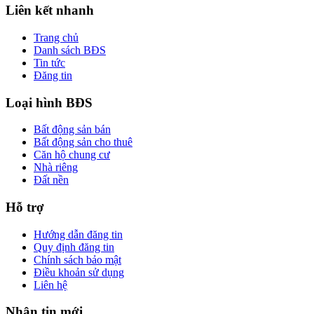
Liên kết nhanh
Trang chủ
Danh sách BĐS
Tin tức
Đăng tin
Loại hình BĐS
Bất động sản bán
Bất động sản cho thuê
Căn hộ chung cư
Nhà riêng
Đất nền
Hỗ trợ
Hướng dẫn đăng tin
Quy định đăng tin
Chính sách bảo mật
Điều khoản sử dụng
Liên hệ
Nhận tin mới