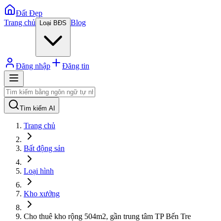
Đất Đẹp
Trang chủ
Blog
Loại BĐS
Đăng nhập
Đăng tin
Tìm kiếm AI
Trang chủ
Bất động sản
Loại hình
Kho xưởng
Cho thuê kho rộng 504m2, gần trung tâm TP Bến Tre