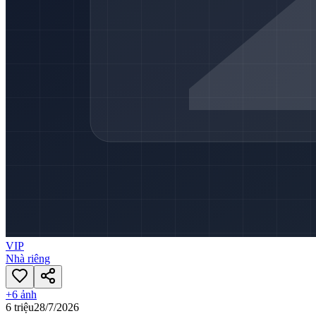
VIP
Nhà riêng
+
6
ảnh
6 triệu
28/7/2026