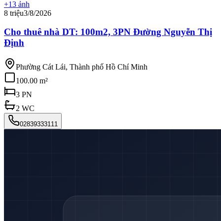
+
13
ảnh
8 triệu
3/8/2026
Cho thuê nhà DT: 100m2, 3PN Đường Nguyễn Thị
Định
Phường Cát Lái, Thành phố Hồ Chí Minh
100.00 m²
3
PN
2
WC
02839333111