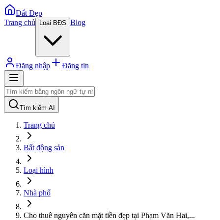
Đất Đẹp
Trang chủ
Blog
Loại BĐS
Đăng nhập
Đăng tin
Tìm kiếm AI
Trang chủ
Bất động sản
Loại hình
Nhà phố
Cho thuê nguyên căn mặt tiền đẹp tại Phạm Văn Hai,
...