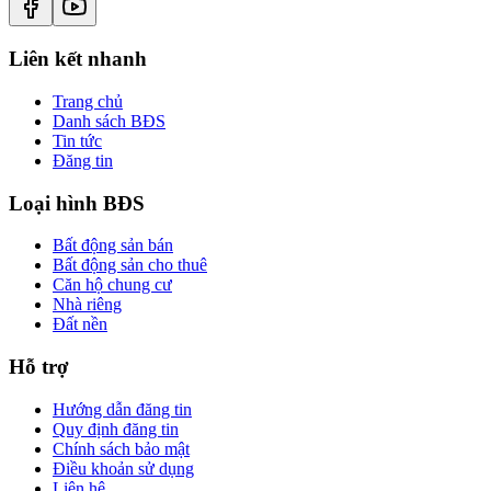
Liên kết nhanh
Trang chủ
Danh sách BĐS
Tin tức
Đăng tin
Loại hình BĐS
Bất động sản bán
Bất động sản cho thuê
Căn hộ chung cư
Nhà riêng
Đất nền
Hỗ trợ
Hướng dẫn đăng tin
Quy định đăng tin
Chính sách bảo mật
Điều khoản sử dụng
Liên hệ