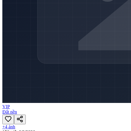
VIP
Đất nền
+
4
ảnh