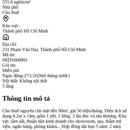
555.6 nghìn/m²
Nhà phố
Cho thuê
Khu vực:
Thành phố Hồ Chí Minh
Địa chỉ:
231 Phạm Văn Hai, Thành phố Hồ Chí Minh
Mã tin:
#
BDS000891
Gói tin:
Miễn phí
Ngày đăng:
27/1/2026
(
6 tháng trước
)
Nội thất:
Không nội thất
5
tầng
Thông tin mô tả
Cho thuê nguyên căn mặt tiền 90m², giá 50 triệu/tháng. Diện tích sử
dụng 6.2m x 14m, gồm 1 trệt, 1 lửng, 3 lầu đúc và sân thượng. Khu
vực sầm uất, thuận tiện kinh doanh cho showroom, spa, thẩm mỹ
viện, ngân hàng, phòng khám... Hợp đồng dài hạn 5 năm: 2 năm