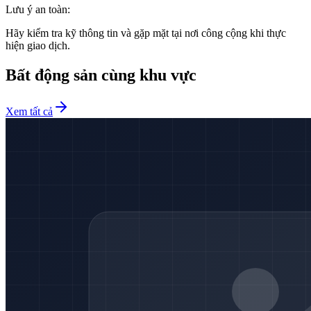
Lưu ý an toàn:
Hãy kiểm tra kỹ thông tin và gặp mặt tại nơi công cộng khi thực
hiện giao dịch.
Bất động sản cùng khu vực
Xem tất cả