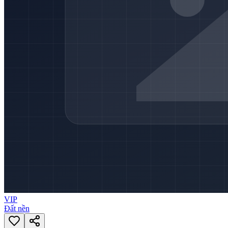
VIP
Đất nền