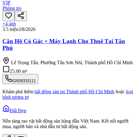
VIP
Phòng trọ
+
4
ảnh
3.5 triệu
3/8/2026
Căn Hộ Có Gác + Máy Lạnh Cho Thuê Tại Tân
Phú
Lê Trọng Tấn, Phường Tân Sơn Nhì, Thành phố Hồ Chí Minh
25.00 m²
02839333111
Khám phá thêm
bất động sản tại
Thành phố Hồ Chí Minh
hoặc
loại
hình tương tự
Đất Đẹp
Nền tảng rao vặt bất động sản hàng đầu Việt Nam. Kết nối người
mua, người bán và nhà đầu tư bất động sản.