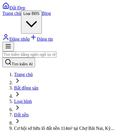
Đất Đẹp
Trang chủ
Blog
Loại BĐS
Đăng nhập
Đăng tin
Tìm kiếm AI
Trang chủ
Bất động sản
Loại hình
Đất nền
Cơ hội sở hữu lô đất nền 114m² tại Chợ Bãi Nai, Kỳ
...