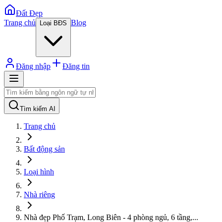
Đất Đẹp
Trang chủ
Blog
Loại BĐS
Đăng nhập
Đăng tin
Tìm kiếm AI
Trang chủ
Bất động sản
Loại hình
Nhà riêng
Nhà đẹp Phố Trạm, Long Biên - 4 phòng ngủ, 6 tầng,
...