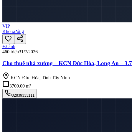
VIP
Kho xưởng
+
3
ảnh
460 triệu
31/7/2026
Cho thuê nhà xưởng – KCN Đức Hòa, Long An – 3.
KCN Đức Hòa, Tỉnh Tây Ninh
3700.00 m²
02839333111