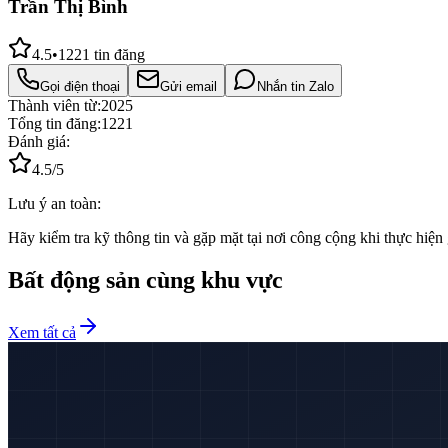
Trần Thị Bình
4.5
•
1221
tin đăng
Gọi điện thoại
Gửi email
Nhắn tin Zalo
Thành viên từ:
2025
Tổng tin đăng:
1221
Đánh giá:
4.5
/5
Lưu ý an toàn:
Hãy kiểm tra kỹ thông tin và gặp mặt tại nơi công cộng khi thực hiện 
Bất động sản cùng khu vực
Xem tất cả