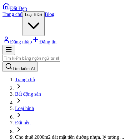
Đất Đẹp
Trang chủ
Blog
Loại BĐS
Đăng nhập
Đăng tin
Tìm kiếm AI
Trang chủ
Bất động sản
Loại hình
Đất nền
Cho thuê 2000m2 đất mặt tiền đường nhựa, lý tưởng
...