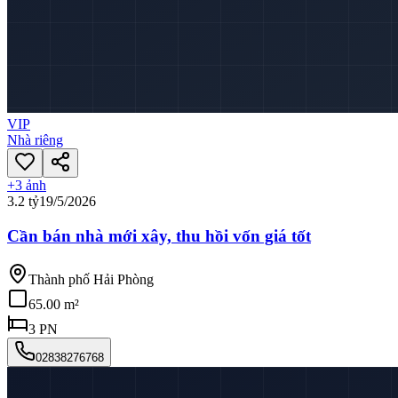
VIP
Nhà riêng
+
3
ảnh
3.2 tỷ
19/5/2026
Cần bán nhà mới xây, thu hồi vốn giá tốt
Thành phố Hải Phòng
65.00 m²
3
PN
02838276768