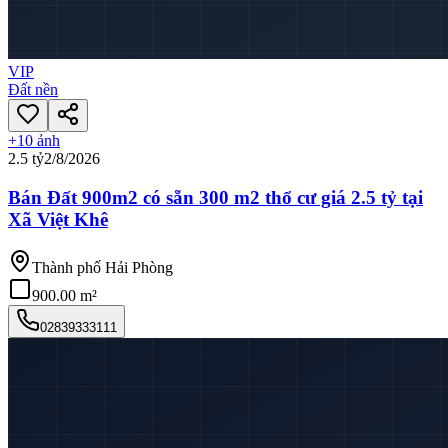
VIP
Đất nền
+
10
ảnh
2.5 tỷ
2/8/2026
Bán Đất 900m2 có sẵn 300 m2 thổ cư giá 2.5 tỷ tại
Xã Việt Khê
Thành phố Hải Phòng
900.00 m²
02839333111