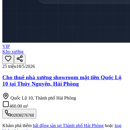
VIP
Kho xưởng
25 triệu
18/5/2026
Cho thuê nhà xưởng showroom mặt tiền Quốc Lộ
10 tại Thủy Nguyên, Hải Phòng
Quốc Lộ 10, Thành phố Hải Phòng
460.00 m²
02838276768
Khám phá thêm
bất động sản tại
Thành phố Hải Phòng
hoặc
loại