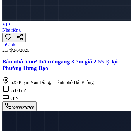
VIP
Nhà riêng
+
6
ảnh
2.5 tỷ
2/6/2026
Bán nhà 55m² thổ cư ngang 3,7m giá 2.55 tỷ tại
Phường Hưng Đạo
625 Phạm Văn Đồng, Thành phố Hải Phòng
55.00 m²
3
PN
02838276768