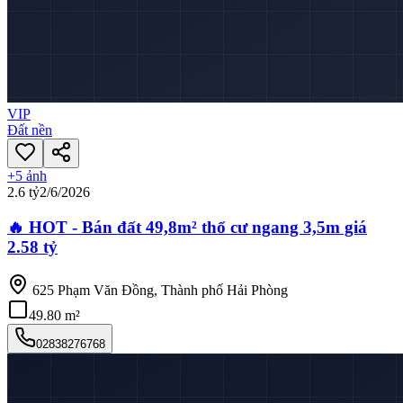
VIP
Đất nền
+
5
ảnh
2.6 tỷ
2/6/2026
🔥 HOT - Bán đất 49,8m² thổ cư ngang 3,5m giá
2.58 tỷ
625 Phạm Văn Đồng, Thành phố Hải Phòng
49.80 m²
02838276768