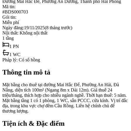
Đường Mai Hắc Đế, Phường An Dương, Thành phố Hải Phòng
Mã tin:
#
BDS000703
Gói tin:
Miễn phí
Ngày đăng:
19/11/2025
(
8 tháng trước
)
Nội thất:
Không nội thất
1
tầng
1
PN
1
WC
Pháp lý:
Có sổ hồng
Thông tin mô tả
Mặt bằng cho thuê tại đường Mai Hắc Đế, Phường An Hải, Đà
Nẵng, diện tích 100m² (Ngang 8m x Dài 12m). Giá thuê 24
triệu/tháng, thích hợp cho nhiều ngành nghề. Thời hạn thuê: 5 năm.
Mặt bằng tầng 1 có 1 phòng, 1 WC, sẵn PCCC, cửa kính. Vị trí đắc
địa, trong khu vực chợ đêm Cầu Rồng. Liên hệ chính chủ để
thương lượng.
Tiện ích & Đặc điểm