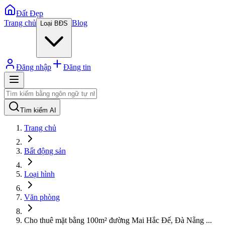
Đất Đẹp
Trang chủ
Blog
Loại BĐS
Đăng nhập
Đăng tin
Tìm kiếm AI
Trang chủ
Bất động sản
Loại hình
Văn phòng
Cho thuê mặt bằng 100m² đường Mai Hắc Đế, Đà Nẵng
...