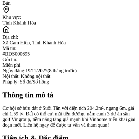
Bán
Khu vực:
Tỉnh Khánh Hòa
Địa chỉ:
Xã Cam Hiệp, Tỉnh Khánh Hòa
Mã tin:
#
BDS000695
Gói tin:
Miễn phí
Ngày đăng:
19/11/2025
(
8 tháng trước
)
Nội thất:
Không nội thất
Pháp lý:
Sổ đỏ/Sổ hồng
Thông tin mô tả
Cơ hội sở hữu đất ở Suối Tân với diện tích 204,2m², ngang 6m, giá
chỉ 1.59 tỷ. Đất có thổ cư, mặt tiền đường, nằm cạnh 3 dự án sân
golf Vingroup, tiềm năng tăng giá mạnh khi Vinhome triển khai giai
đoạn mới. Liên hệ ngay để được tư vấn và tham quan!
Tiện ích & Đặc điểm