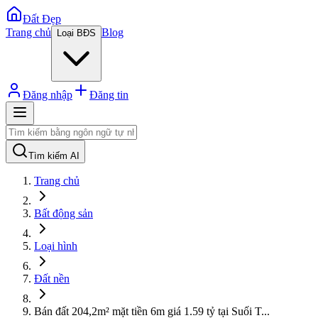
Đất Đẹp
Trang chủ
Blog
Loại BĐS
Đăng nhập
Đăng tin
Tìm kiếm AI
Trang chủ
Bất động sản
Loại hình
Đất nền
Bán đất 204,2m² mặt tiền 6m giá 1.59 tỷ tại Suối T
...