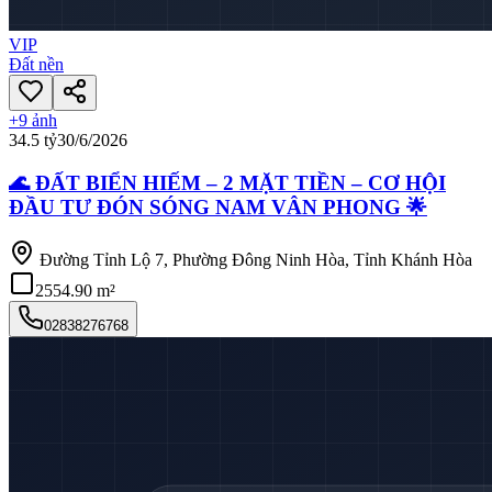
VIP
Đất nền
+
9
ảnh
34.5 tỷ
30/6/2026
🌊 ĐẤT BIỂN HIẾM – 2 MẶT TIỀN – CƠ HỘI
ĐẦU TƯ ĐÓN SÓNG NAM VÂN PHONG 🌟
Đường Tỉnh Lộ 7, Phường Đông Ninh Hòa, Tỉnh Khánh Hòa
2554.90 m²
02838276768