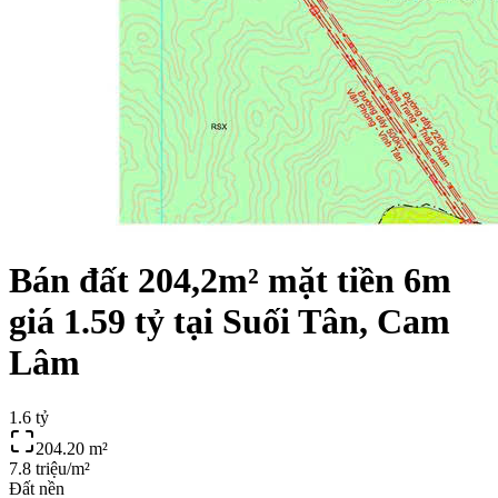
Bán đất 204,2m² mặt tiền 6m
giá 1.59 tỷ tại Suối Tân, Cam
Lâm
1.6 tỷ
204.20
m²
7.8 triệu/m²
Đất nền