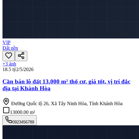
VIP
Đất nền
+
3
ảnh
18.5 tỷ
2/5/2026
Cần bán lô đất 13.000 m² thổ cư, giá tốt, vị trí đắc
địa tại Khánh Hòa
Đường Quốc lộ 26, Xã Tây Ninh Hòa, Tỉnh Khánh Hòa
13000.00 m²
0923456789