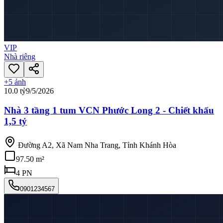
VIP
Nhà riêng
+
5
ảnh
10.0 tỷ
9/5/2026
Nhà 3 tầng 1 tum VCN Phước Long 2 - Chiết khấu
1,5 tỷ
Đường A2, Xã Nam Nha Trang, Tỉnh Khánh Hòa
97.50 m²
4
PN
0901234567