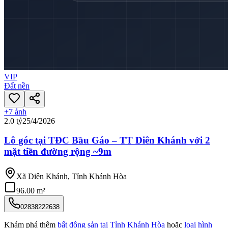
VIP
Đất nền
+
7
ảnh
2.0 tỷ
25/4/2026
Lô góc tại TĐC Bầu Gáo – TT Diên Khánh với 2
mặt tiền đường rộng ~9m
Xã Diên Khánh, Tỉnh Khánh Hòa
96.00 m²
02838222638
Khám phá thêm
bất động sản tại
Tỉnh Khánh Hòa
hoặc
loại hình