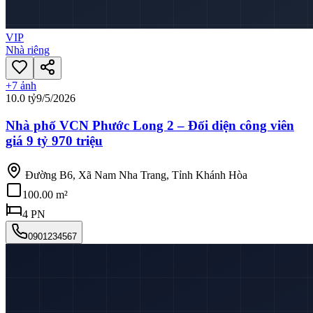
VIP
Nhà riêng
+
7
ảnh
10.0 tỷ
9/5/2026
Nhà phố VCN Phước Long 2 – Đối diện công viên
giá 9 tỷ 970 triệu
Đường B6, Xã Nam Nha Trang, Tỉnh Khánh Hòa
100.00 m²
4
PN
0901234567