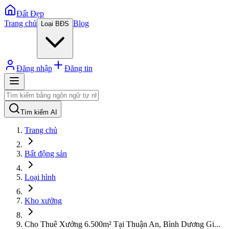
Đất Đẹp
Trang chủ
Blog
Loại BĐS
Đăng nhập
Đăng tin
Tìm kiếm AI
Trang chủ
Bất động sản
Loại hình
Kho xưởng
Cho Thuê Xưởng 6.500m² Tại Thuận An, Bình Dương Gi
...