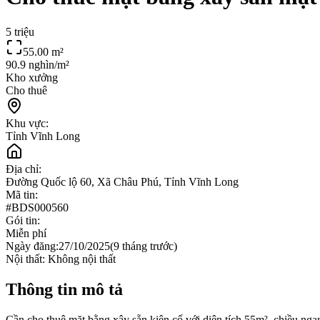
5 triệu
55.00
m²
90.9 nghìn/m²
Kho xưởng
Cho thuê
Khu vực:
Tỉnh Vĩnh Long
Địa chỉ:
Đường Quốc lộ 60, Xã Châu Phú, Tỉnh Vĩnh Long
Mã tin:
#
BDS000560
Gói tin:
Miễn phí
Ngày đăng:
27/10/2025
(
9 tháng trước
)
Nội thất:
Không nội thất
Thông tin mô tả
Cần cho thuê mặt bằng xây sẵn kiên cố với diện tích 55m², chiều ngan