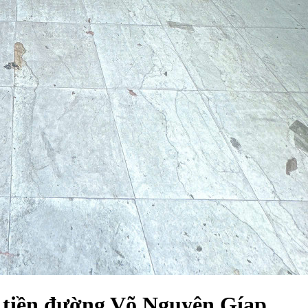
 tiền đường Võ Nguyên Gíap