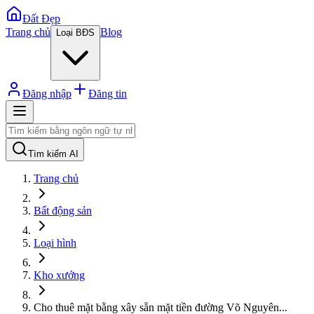
Đất Đẹp
Trang chủ
Blog
Loại BĐS
Đăng nhập
Đăng tin
Tìm kiếm AI
Trang chủ
Bất động sản
Loại hình
Kho xưởng
Cho thuê mặt bằng xây sẵn mặt tiền đường Võ Nguyên
...