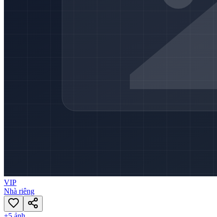
VIP
Nhà riêng
+
5
ảnh