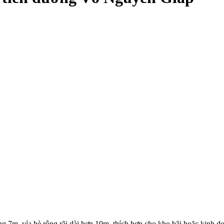
g 7m, vỉa hè rộng rãi dài hơn 10m, thích hợp cho kho bãi hoặc kinh do