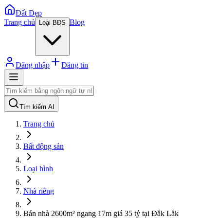
Đất Đẹp
Trang chủ
Blog
Loại BĐS
Đăng nhập
Đăng tin
Tìm kiếm AI
Trang chủ
Bất động sản
Loại hình
Nhà riêng
Bán nhà 2600m² ngang 17m giá 35 tỷ tại Đắk Lắk