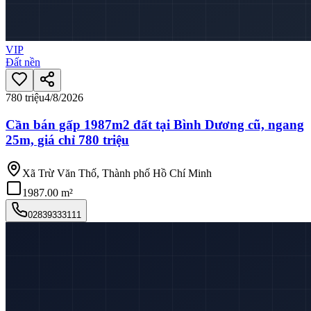
VIP
Đất nền
780 triệu
4/8/2026
Cần bán gấp 1987m2 đất tại Bình Dương cũ, ngang
25m, giá chỉ 780 triệu
Xã Trừ Văn Thố, Thành phố Hồ Chí Minh
1987.00 m²
02839333111