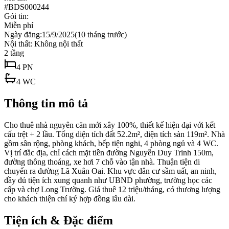
#
BDS000244
Gói tin:
Miễn phí
Ngày đăng:
15/9/2025
(
10 tháng trước
)
Nội thất:
Không nội thất
2
tầng
4
PN
4
WC
Thông tin mô tả
Cho thuê nhà nguyên căn mới xây 100%, thiết kế hiện đại với kết
cấu trệt + 2 lầu. Tổng diện tích đất 52.2m², diện tích sàn 119m². Nhà
gồm sân rộng, phòng khách, bếp tiện nghi, 4 phòng ngủ và 4 WC.
Vị trí đắc địa, chỉ cách mặt tiền đường Nguyễn Duy Trinh 150m,
đường thông thoáng, xe hơi 7 chỗ vào tận nhà. Thuận tiện di
chuyển ra đường Lã Xuân Oai. Khu vực dân cư sầm uất, an ninh,
đầy đủ tiện ích xung quanh như UBND phường, trường học các
cấp và chợ Long Trường. Giá thuê 12 triệu/tháng, có thương lượng
cho khách thiện chí ký hợp đồng lâu dài.
Tiện ích & Đặc điểm