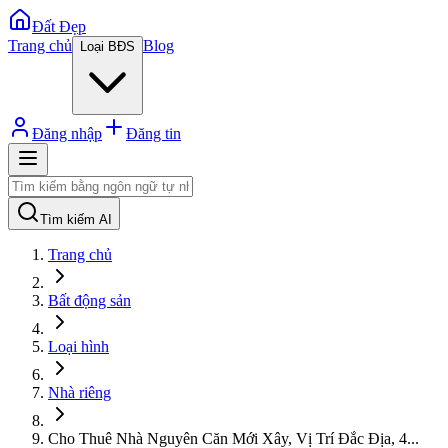
Đất Đẹp
Trang chủ
Blog
Loại BĐS
Đăng nhập
Đăng tin
Tìm kiếm AI
Trang chủ
Bất động sản
Loại hình
Nhà riêng
Cho Thuê Nhà Nguyên Căn Mới Xây, Vị Trí Đắc Địa, 4
...