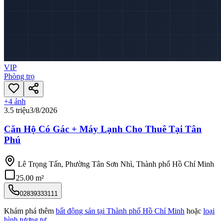
VIP
Phòng trọ
+
4
ảnh
3.5 triệu
3/8/2026
Căn Hộ Có Gác + Máy Lạnh Cho Thuê Tại Tân
Phú
Lê Trọng Tấn, Phường Tân Sơn Nhì, Thành phố Hồ Chí Minh
25.00 m²
02839333111
Khám phá thêm
bất động sản tại
Thành phố Hồ Chí Minh
hoặc
loại
hình tương tự