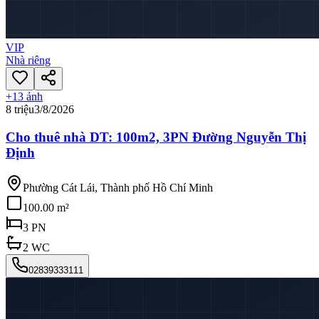
VIP
Nhà riêng
+
13
ảnh
8 triệu
3/8/2026
Cho thuê nhà DT: 100m2, 3PN Đường Nguyễn Thị
Định
Phường Cát Lái, Thành phố Hồ Chí Minh
100.00 m²
3
PN
2
WC
02839333111