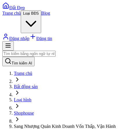
Đất Đẹp
Trang chủ
Blog
Loại BĐS
Đăng nhập
Đăng tin
Tìm kiếm AI
Trang chủ
Bất động sản
Loại hình
Shophouse
Sang Nhượng Quán Kinh Doanh Vốn Thấp, Vận Hành