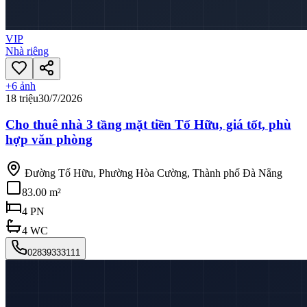
VIP
Nhà riêng
+
6
ảnh
18 triệu
30/7/2026
Cho thuê nhà 3 tầng mặt tiền Tố Hữu, giá tốt, phù
hợp văn phòng
Đường Tố Hữu, Phường Hòa Cường, Thành phố Đà Nẵng
83.00 m²
4
PN
4
WC
02839333111