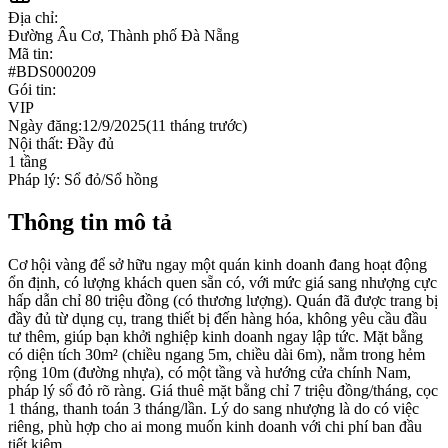
Địa chỉ:
Đường Âu Cơ, Thành phố Đà Nẵng
Mã tin:
#
BDS000209
Gói tin:
VIP
Ngày đăng:
12/9/2025
(
11 tháng trước
)
Nội thất:
Đầy đủ
1
tầng
Pháp lý:
Sổ đỏ/Sổ hồng
Thông tin mô tả
Cơ hội vàng để sở hữu ngay một quán kinh doanh đang hoạt động
ổn định, có lượng khách quen sẵn có, với mức giá sang nhượng cực
hấp dẫn chỉ 80 triệu đồng (có thương lượng). Quán đã được trang bị
đầy đủ từ dụng cụ, trang thiết bị đến hàng hóa, không yêu cầu đầu
tư thêm, giúp bạn khởi nghiệp kinh doanh ngay lập tức. Mặt bằng
có diện tích 30m² (chiều ngang 5m, chiều dài 6m), nằm trong hẻm
rộng 10m (đường nhựa), có một tầng và hướng cửa chính Nam,
pháp lý sổ đỏ rõ ràng. Giá thuê mặt bằng chỉ 7 triệu đồng/tháng, cọc
1 tháng, thanh toán 3 tháng/lần. Lý do sang nhượng là do có việc
riêng, phù hợp cho ai mong muốn kinh doanh với chi phí ban đầu
tiết kiệm.