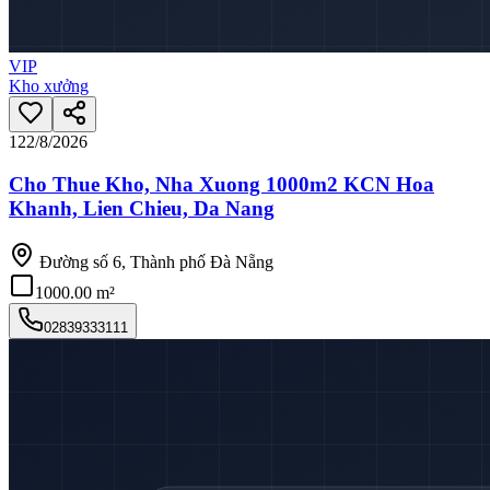
VIP
Kho xưởng
12
2/8/2026
Cho Thue Kho, Nha Xuong 1000m2 KCN Hoa
Khanh, Lien Chieu, Da Nang
Đường số 6, Thành phố Đà Nẵng
1000.00 m²
02839333111