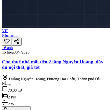
VIP
Nhà riêng
+
6
ảnh
15 triệu
30/7/2026
Cho thuê nhà mặt tiền 2 tầng Nguyễn Hoàng, đầy
đủ nội thất, giá tốt
Đường Nguyễn Hoàng, Phường Hải Châu, Thành phố Đà
Nẵng
70.00 m²
2
PN
2
WC