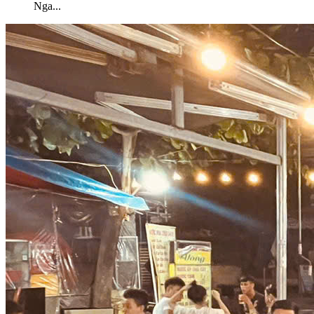
Nga
...