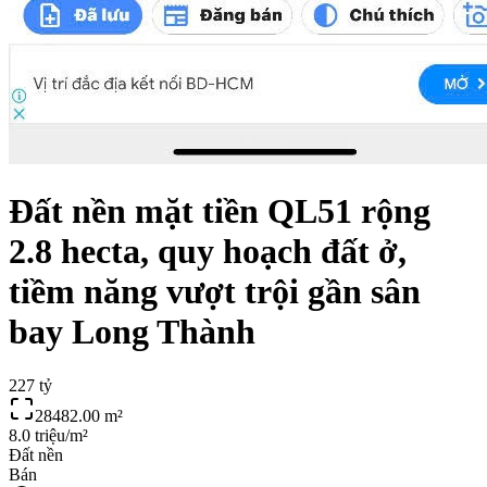
Đất nền mặt tiền QL51 rộng
2.8 hecta, quy hoạch đất ở,
tiềm năng vượt trội gần sân
bay Long Thành
227 tỷ
28482.00
m²
8.0 triệu/m²
Đất nền
Bán