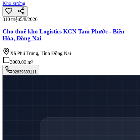
Kho xưởng
310 triệu
5/8/2026
Cho thuê kho Logistics KCN Tam Phước - Biên
Hòa, Đồng Nai
Xã Phú Trung, Tỉnh Đồng Nai
3000.00 m²
02839333111