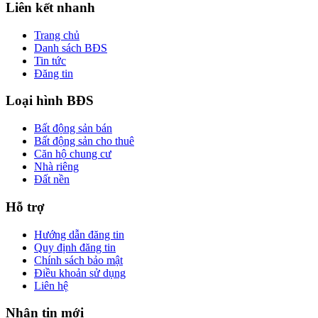
Liên kết nhanh
Trang chủ
Danh sách BĐS
Tin tức
Đăng tin
Loại hình BĐS
Bất động sản bán
Bất động sản cho thuê
Căn hộ chung cư
Nhà riêng
Đất nền
Hỗ trợ
Hướng dẫn đăng tin
Quy định đăng tin
Chính sách bảo mật
Điều khoản sử dụng
Liên hệ
Nhận tin mới