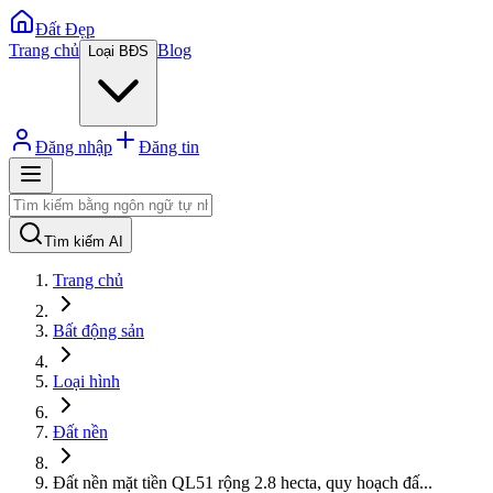
Đất Đẹp
Trang chủ
Blog
Loại BĐS
Đăng nhập
Đăng tin
Tìm kiếm AI
Trang chủ
Bất động sản
Loại hình
Đất nền
Đất nền mặt tiền QL51 rộng 2.8 hecta, quy hoạch đấ
...