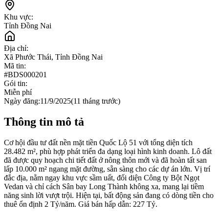
Khu vực:
Tỉnh Đồng Nai
Địa chỉ:
Xã Phước Thái, Tỉnh Đồng Nai
Mã tin:
#
BDS000201
Gói tin:
Miễn phí
Ngày đăng:
11/9/2025
(
11 tháng trước
)
Thông tin mô tả
Cơ hội đầu tư đất nền mặt tiền Quốc Lộ 51 với tổng diện tích
28.482 m², phù hợp phát triển đa dạng loại hình kinh doanh. Lô đất
đã được quy hoạch chi tiết đất ở nông thôn mới và đã hoàn tất san
lấp 10.000 m² ngang mặt đường, sẵn sàng cho các dự án lớn. Vị trí
đắc địa, nằm ngay khu vực sầm uất, đối diện Công ty Bột Ngọt
Vedan và chỉ cách Sân bay Long Thành không xa, mang lại tiềm
năng sinh lời vượt trội. Hiện tại, bất động sản đang có dòng tiền cho
thuê ổn định 2 Tỷ/năm. Giá bán hấp dẫn: 227 Tỷ.