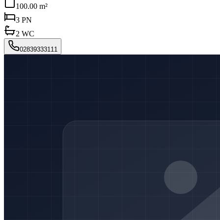
100.00 m²
3
PN
2
WC
02839333111