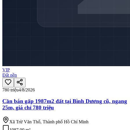
VIP
Đất nền
780 triệu
4/8/2026
Cần bán gấp 1987m2 đất tại Bình Dương cũ, ngang
25m, giá chỉ 780 triệu
Xã Trừ Văn Thố, Thành phố Hồ Chí Minh
1987.00 m²