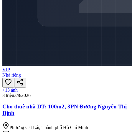
VIP
Nhà riêng
+
13
ảnh
8 triệu
3/8/2026
Cho thuê nhà DT: 100m2, 3PN Đường Nguyễn Thị
Định
Phường Cát Lái, Thành phố Hồ Chí Minh