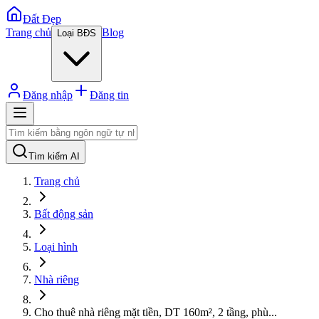
Đất Đẹp
Trang chủ
Blog
Loại BĐS
Đăng nhập
Đăng tin
Tìm kiếm AI
Trang chủ
Bất động sản
Loại hình
Nhà riêng
Cho thuê nhà riêng mặt tiền, DT 160m², 2 tầng, phù
...