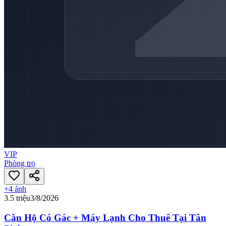
VIP
Phòng trọ
+
4
ảnh
3.5 triệu
3/8/2026
Căn Hộ Có Gác + Máy Lạnh Cho Thuê Tại Tân