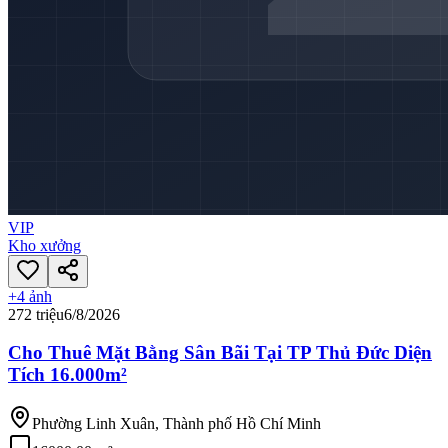
VIP
Kho xưởng
+
4
ảnh
272 triệu
6/8/2026
Cho Thuê Mặt Bằng Sân Bãi Tại TP Thủ Đức Diện
Tích 16.000m²
Phường Linh Xuân, Thành phố Hồ Chí Minh