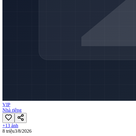
VIP
Nhà riêng
+
13
ảnh
8 triệu
3/8/2026