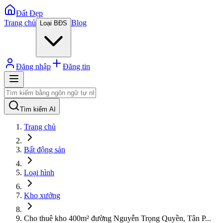
Đất Đẹp
Trang chủ
Blog
Loại BĐS
Đăng nhập
Đăng tin
Tìm kiếm AI
Trang chủ
Bất động sản
Loại hình
Kho xưởng
Cho thuê kho 400m² đường Nguyễn Trọng Quyền, Tân P
...