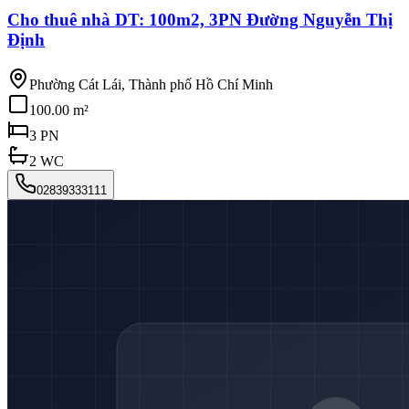
Cho thuê nhà DT: 100m2, 3PN Đường Nguyễn Thị
Định
Phường Cát Lái, Thành phố Hồ Chí Minh
100.00 m²
3
PN
2
WC
02839333111