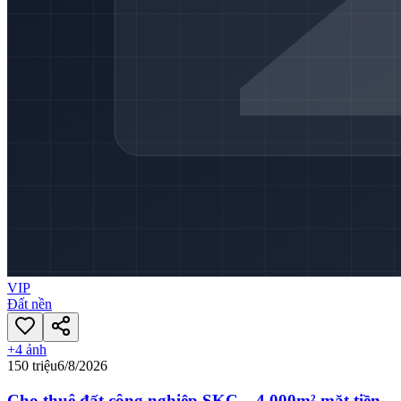
VIP
Đất nền
+
4
ảnh
150 triệu
6/8/2026
Cho thuê đất công nghiệp SKC – 4.000m² mặt tiền