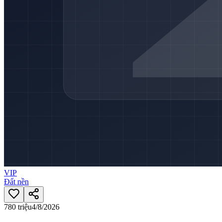
VIP
Đất nền
780 triệu
4/8/2026