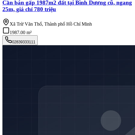
Cần bán gấp 1987m2 đất tại Bình Dương cũ, ngang
25m, giá chỉ 780 triệu
Xã Trừ Văn Thố, Thành phố Hồ Chí Minh
1987.00 m²
02839333111