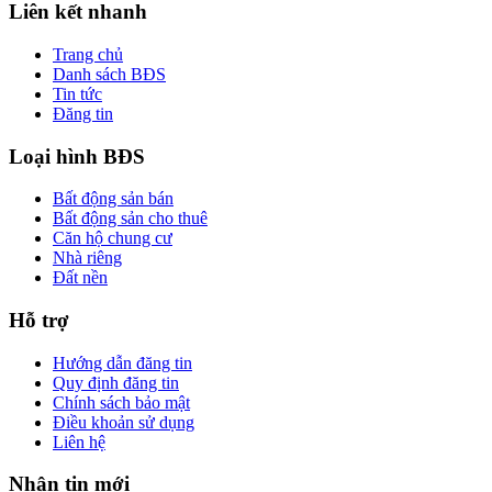
Liên kết nhanh
Trang chủ
Danh sách BĐS
Tin tức
Đăng tin
Loại hình BĐS
Bất động sản bán
Bất động sản cho thuê
Căn hộ chung cư
Nhà riêng
Đất nền
Hỗ trợ
Hướng dẫn đăng tin
Quy định đăng tin
Chính sách bảo mật
Điều khoản sử dụng
Liên hệ
Nhận tin mới