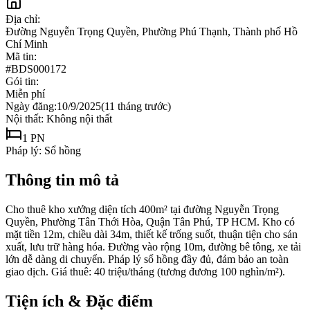
Địa chỉ:
Đường Nguyễn Trọng Quyền, Phường Phú Thạnh, Thành phố Hồ
Chí Minh
Mã tin:
#
BDS000172
Gói tin:
Miễn phí
Ngày đăng:
10/9/2025
(
11 tháng trước
)
Nội thất:
Không nội thất
1
PN
Pháp lý:
Sổ hồng
Thông tin mô tả
Cho thuê kho xưởng diện tích 400m² tại đường Nguyễn Trọng
Quyền, Phường Tân Thới Hòa, Quận Tân Phú, TP HCM. Kho có
mặt tiền 12m, chiều dài 34m, thiết kế trống suốt, thuận tiện cho sản
xuất, lưu trữ hàng hóa. Đường vào rộng 10m, đường bê tông, xe tải
lớn dễ dàng di chuyển. Pháp lý sổ hồng đầy đủ, đảm bảo an toàn
giao dịch. Giá thuê: 40 triệu/tháng (tương đương 100 nghìn/m²).
Tiện ích & Đặc điểm