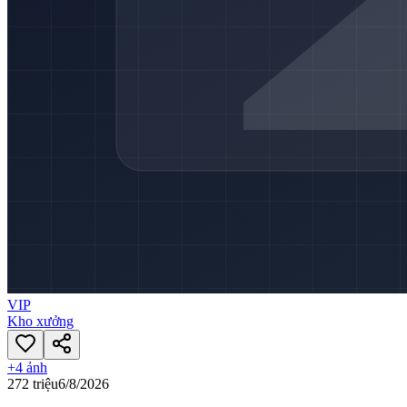
VIP
Kho xưởng
+
4
ảnh
272 triệu
6/8/2026