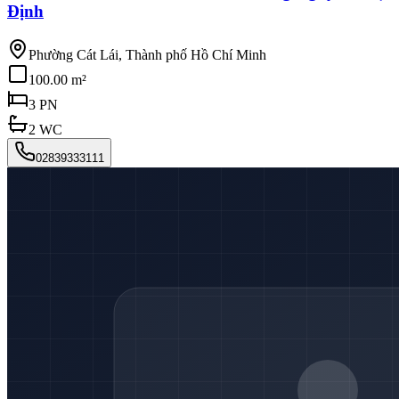
Định
Phường Cát Lái, Thành phố Hồ Chí Minh
100.00 m²
3
PN
2
WC
02839333111