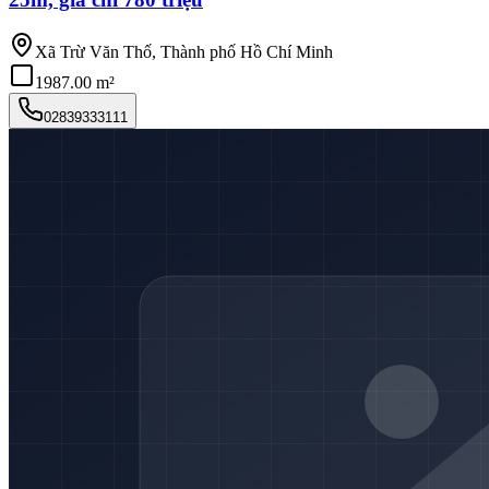
Xã Trừ Văn Thố, Thành phố Hồ Chí Minh
1987.00 m²
02839333111