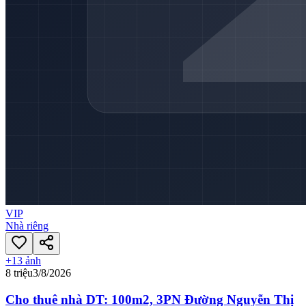
VIP
Nhà riêng
+
13
ảnh
8 triệu
3/8/2026
Cho thuê nhà DT: 100m2, 3PN Đường Nguyễn Thị