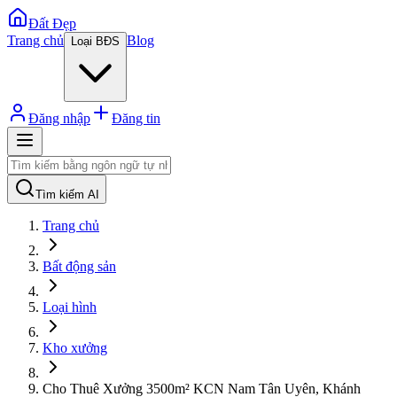
Đất Đẹp
Trang chủ
Blog
Loại BĐS
Đăng nhập
Đăng tin
Tìm kiếm AI
Trang chủ
Bất động sản
Loại hình
Kho xưởng
Cho Thuê Xưởng 3500m² KCN Nam Tân Uyên, Khánh