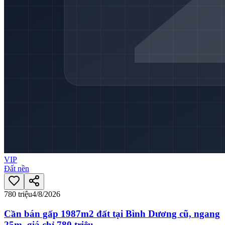
VIP
Đất nền
780 triệu
4/8/2026
Cần bán gấp 1987m2 đất tại Bình Dương cũ, ngang
25m, giá chỉ 780 triệu