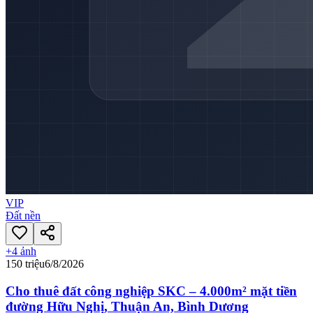
VIP
Đất nền
+
4
ảnh
150 triệu
6/8/2026
Cho thuê đất công nghiệp SKC – 4.000m² mặt tiền
đường Hữu Nghị, Thuận An, Bình Dương