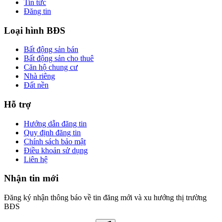
Tin tức
Đăng tin
Loại hình BĐS
Bất động sản bán
Bất động sản cho thuê
Căn hộ chung cư
Nhà riêng
Đất nền
Hỗ trợ
Hướng dẫn đăng tin
Quy định đăng tin
Chính sách bảo mật
Điều khoản sử dụng
Liên hệ
Nhận tin mới
Đăng ký nhận thông báo về tin đăng mới và xu hướng thị trường
BĐS