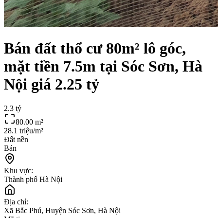
Bán đất thổ cư 80m² lô góc,
mặt tiền 7.5m tại Sóc Sơn, Hà
Nội giá 2.25 tỷ
2.3 tỷ
80.00
m²
28.1 triệu/m²
Đất nền
Bán
Khu vực:
Thành phố Hà Nội
Địa chỉ:
Xã Bắc Phú, Huyện Sóc Sơn, Hà Nội