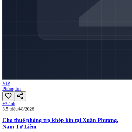
VIP
Phòng trọ
+
3
ảnh
3.5 triệu
4/8/2026
Cho thuê phòng trọ khép kín tại Xuân Phương,
Nam Từ Liêm