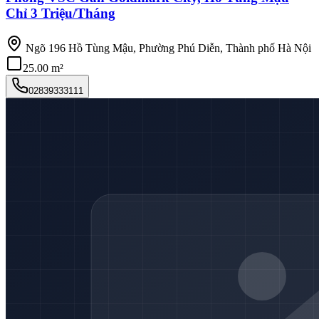
Chỉ 3 Triệu/Tháng
Ngõ 196 Hồ Tùng Mậu, Phường Phú Diễn, Thành phố Hà Nội
25.00 m²
02839333111