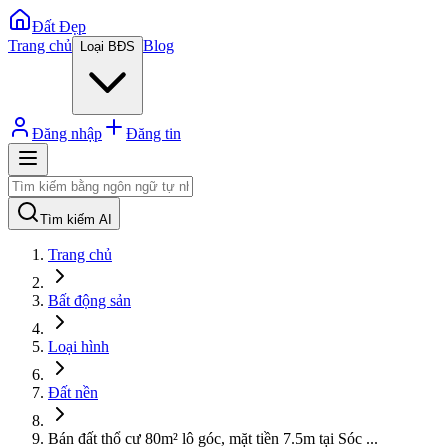
Đất Đẹp
Trang chủ
Blog
Loại BĐS
Đăng nhập
Đăng tin
Tìm kiếm AI
Trang chủ
Bất động sản
Loại hình
Đất nền
Bán đất thổ cư 80m² lô góc, mặt tiền 7.5m tại Sóc
...