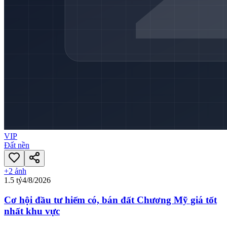
VIP
Đất nền
+
2
ảnh
1.5 tỷ
4/8/2026
Cơ hội đầu tư hiếm có, bán đất Chương Mỹ giá tốt
nhất khu vực