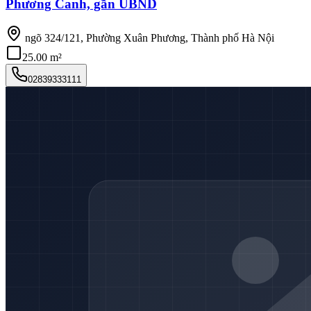
Phương Canh, gần UBND
ngõ 324/121, Phường Xuân Phương, Thành phố Hà Nội
25.00 m²
02839333111