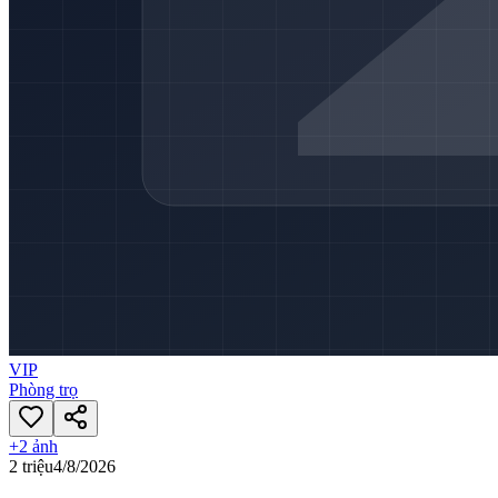
VIP
Phòng trọ
+
2
ảnh
2 triệu
4/8/2026