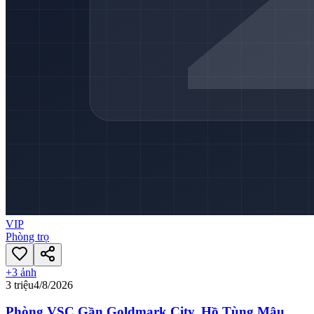
VIP
Phòng trọ
+
3
ảnh
3 triệu
4/8/2026
Phòng VSC Gần Goldmark City, Hồ Tùng Mậu