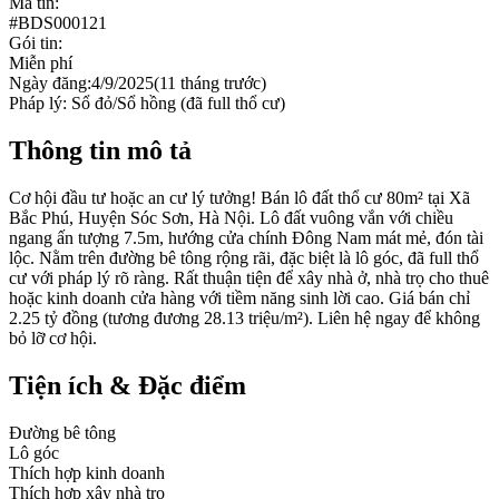
Mã tin:
#
BDS000121
Gói tin:
Miễn phí
Ngày đăng:
4/9/2025
(
11 tháng trước
)
Pháp lý:
Sổ đỏ/Sổ hồng (đã full thổ cư)
Thông tin mô tả
Cơ hội đầu tư hoặc an cư lý tưởng! Bán lô đất thổ cư 80m² tại Xã
Bắc Phú, Huyện Sóc Sơn, Hà Nội. Lô đất vuông vắn với chiều
ngang ấn tượng 7.5m, hướng cửa chính Đông Nam mát mẻ, đón tài
lộc. Nằm trên đường bê tông rộng rãi, đặc biệt là lô góc, đã full thổ
cư với pháp lý rõ ràng. Rất thuận tiện để xây nhà ở, nhà trọ cho thuê
hoặc kinh doanh cửa hàng với tiềm năng sinh lời cao. Giá bán chỉ
2.25 tỷ đồng (tương đương 28.13 triệu/m²). Liên hệ ngay để không
bỏ lỡ cơ hội.
Tiện ích & Đặc điểm
Đường bê tông
Lô góc
Thích hợp kinh doanh
Thích hợp xây nhà trọ