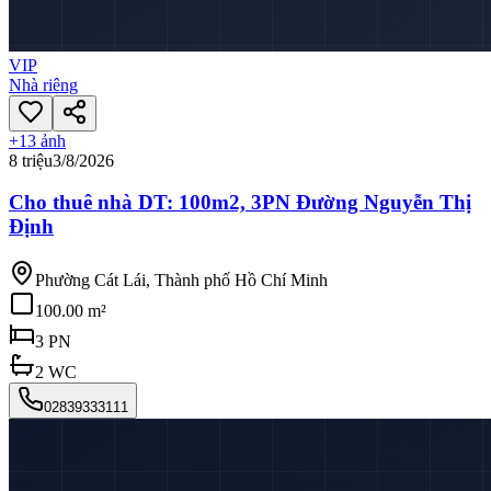
VIP
Nhà riêng
+
13
ảnh
8 triệu
3/8/2026
Cho thuê nhà DT: 100m2, 3PN Đường Nguyễn Thị
Định
Phường Cát Lái, Thành phố Hồ Chí Minh
100.00 m²
3
PN
2
WC
02839333111