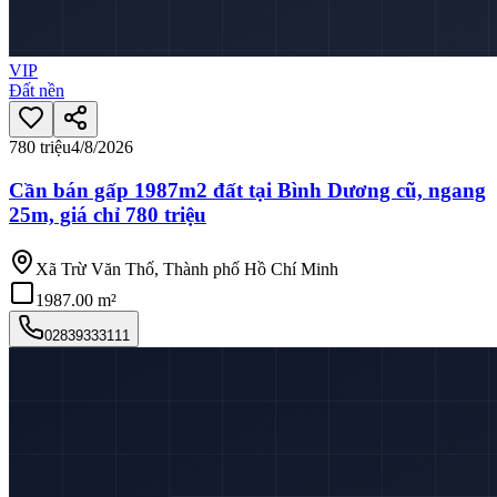
VIP
Đất nền
780 triệu
4/8/2026
Cần bán gấp 1987m2 đất tại Bình Dương cũ, ngang
25m, giá chỉ 780 triệu
Xã Trừ Văn Thố, Thành phố Hồ Chí Minh
1987.00 m²
02839333111