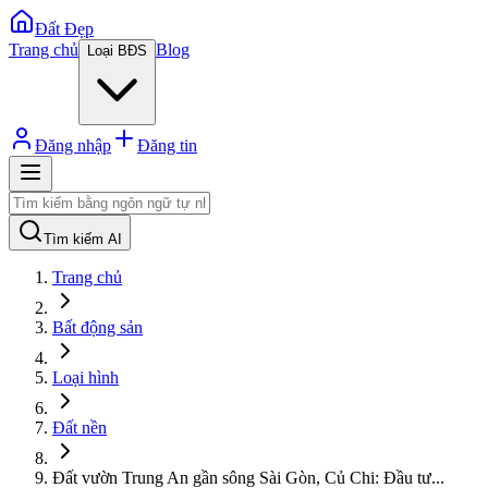
Đất Đẹp
Trang chủ
Blog
Loại BĐS
Đăng nhập
Đăng tin
Tìm kiếm AI
Trang chủ
Bất động sản
Loại hình
Đất nền
Đất vườn Trung An gần sông Sài Gòn, Củ Chi: Đầu tư
...