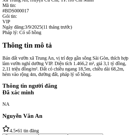
Mã tin:
#
BDS000017
Gói tin:
VIP
Ngày đăng:
3/9/2025
(
11 tháng trước
)
Pháp lý:
Có sổ hồng
Thông tin mô tả
Bán đất vườn xã Trung An, vị trí đẹp gần sông Sài Gòn, thích hợp
làm vườn nghỉ dưỡng VIP. Diện tích 1.466,2 m², giá 3,1 tỷ đồng,
2,11 triệu đồng/m². Đất có chiều ngang 18,5m, chiều dài 68,2m,
hẻm vào rộng 4m, đường đất, pháp lý sổ hồng.
Thông tin người đăng
Đã xác minh
NA
Nguyễn Văn An
4.5
•
61
tin đăng