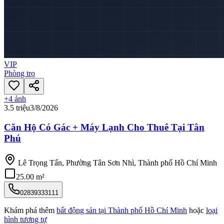
VIP
Phòng trọ
+
4
ảnh
3.5 triệu
3/8/2026
Căn Hộ Có Gác + Máy Lạnh Cho Thuê Tại Tân
Phú
Lê Trọng Tấn, Phường Tân Sơn Nhì, Thành phố Hồ Chí Minh
25.00 m²
02839333111
Khám phá thêm
bất động sản tại
Thành phố Hồ Chí Minh
hoặc
loại
hình tương tự