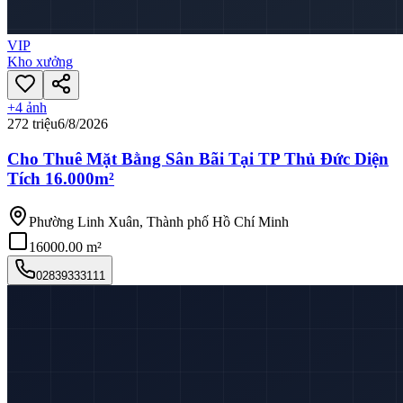
VIP
Kho xưởng
+
4
ảnh
272 triệu
6/8/2026
Cho Thuê Mặt Bằng Sân Bãi Tại TP Thủ Đức Diện
Tích 16.000m²
Phường Linh Xuân, Thành phố Hồ Chí Minh
16000.00 m²
02839333111