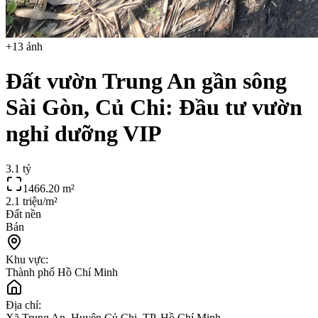
+
13
ảnh
Đất vườn Trung An gần sông
Sài Gòn, Củ Chi: Đầu tư vườn
nghỉ dưỡng VIP
3.1 tỷ
1466.20
m²
2.1 triệu/m²
Đất nền
Bán
Khu vực:
Thành phố Hồ Chí Minh
Địa chỉ:
Xã Trung An, Huyện Củ Chi, TP. Hồ Chí Minh